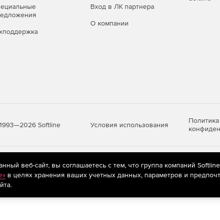
пециальные
Вход в ЛК партнера
редложения
О компании
хподдержка
Политика
Условия использования
1993—2026 Softline
конфиден
яются
рекомендательные технологии
(информационные технологии п
ный веб-сайт, вы соглашаетесь с тем, что группа компаний Softlin
предпочтениям пользователей сети «Интернет», находящихся на те
e»
в целях хранения ваших учетных данных, параметров и предпочт
йта.