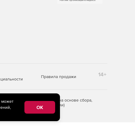
14+
Правила продажи
циальности
редоставления информации на основе сбора,
e может
рритории Российской Федерации)
OK
ений,