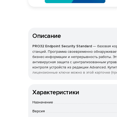
Описание
PRO32 Endpoint Security Standard
— базовая ко
станций. Программа своевременно обнаруживает
бизнес-информации и непрерывность работы. Эт
антивирусная защита с централизованным управ
контроля устройств из редакции Advanced. Купить
лицензионные ключи можно в этой карточке (про
Что защищает и как
Характеристики
Реализована защита от вирусов, шпионских прог
также фильтрация почты и интернет-доступа. Т
Назначение
с эвристическим анализом, который выявляет н
Версия