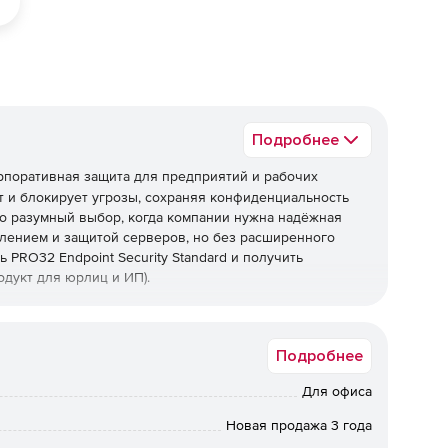
Подробнее
рпоративная защита для предприятий и рабочих
 и блокирует угрозы, сохраняя конфиденциальность
о разумный выбор, когда компании нужна надёжная
лением и защитой серверов, но без расширенного
 PRO32 Endpoint Security Standard и получить
дукт для юрлиц и ИП).
Подробнее
рамм, фишинга, руткитов и программ-вымогателей, а
ехнологии упреждающего обнаружения работают вместе
Для офиса
еизвестные угрозы и эксплойты нулевого дня.
Новая продажа 3 года