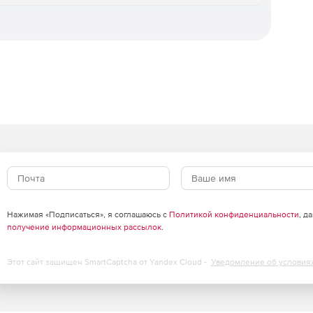
dard и Advanced
щиту рабочих станций и файловых серверов. Отличие
приложений, контроль USB-устройств и веб-фильтрация
что входит в каждую редакцию.
Standard
Advanced
✓
✓
✓
✓
RL)
✓
✓
✓
✓
Нажимая «Подписаться», я соглашаюсь с
Политикой конфиденциальности
, д
✓
✓
получение информационных рассылок
.
✓
✓
Этот сайт защищен SmartCaptcha от Yandex Cloud -
Уведомление об условия
✓
✓
✓
✓