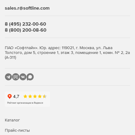
Выберите количество устройств, оформите заказ и
sales.r@softline.com
получите лицензионные ключи. Продукт продаётся
комплектами от 5 узлов. Покупка в store.softline.ru — это
8 (495) 232-00-60
работа с юридическими лицами по договору и счёту,
8 (800) 200-08-60
полный пакет закрывающих документов (счёт, накладная,
счёт-фактура) и помощь в подборе нужного количества
лицензий.
ПАО «Софтлайн». Юр. адрес: 119021, г. Москва, ул. Льва
Толстого, дом 5, строение 1, этаж 3, помещение 1, комн. № 2, 2а
Сравнение редакций: Standard и
(А-311)
Advanced
Обе редакции обеспечивают многоуровневую защиту
рабочих станций и файловых серверов. Отличие — в
инструментах жёсткого контроля: контроль приложений,
контроль USB-устройств и веб-фильтрация доступны
только в редакции Advanced. Ниже — что входит в
каждую редакцию.
Каталог
Функция / модуль
Standard
Advanced
Прайс-листы
Антивирус, антишпион,
✓
✓