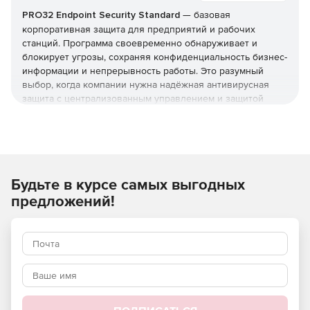
PRO32 Endpoint Security Standard
— базовая
корпоративная защита для предприятий и рабочих
станций. Программа своевременно обнаруживает и
блокирует угрозы, сохраняя конфиденциальность бизнес-
информации и непрерывность работы. Это разумный
выбор, когда компании нужна надёжная антивирусная
защита с централизованным управлением и защитой
серверов, но без расширенного контроля устройств из
редакции Advanced. Купить PRO32 Endpoint Security
Standard и получить лицензионные ключи можно в этой
карточке (продукт для юрлиц и ИП).
Что защищает и как
Будьте в курсе самых выгодных
предложений!
Реализована защита от вирусов, шпионских программ,
фишинга, руткитов и программ-вымогателей, а также
фильтрация почты и интернет-доступа. Технологии
упреждающего обнаружения работают вместе с
эвристическим анализом, который выявляет
неизвестные угрозы и эксплойты нулевого дня.
Брандмауэр и экономичные