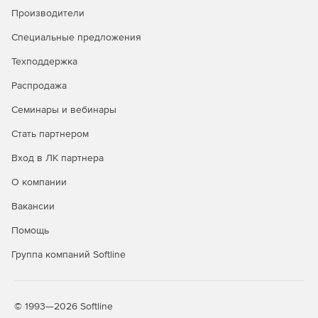
антифишинг
Производители
Защита от руткитов и программ-
✓
✓
Специальные предложения
вымогателей
Техподдержка
Безопасный просмотр сайтов
✓
✓
Распродажа
(сканирование URL)
Семинары и вебинары
Защита электронной почты
✓
✓
Стать партнером
Брандмауэр HIDS/HIPS и
✓
✓
Enhanced HIPS
Вход в ЛК партнера
Веб-консоль централизованного
✓
✓
О компании
управления
Вакансии
Интеграция с Active Directory
✓
✓
Помощь
Интеграция с SIEM
✓
✓
Группа компаний Softline
Защита файловых серверов
✓
✓
Мониторинг Wi-Fi, блокировка
✓
✓
© 1993—2026 Softline
сетевых атак