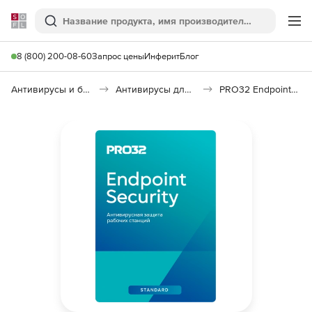
Softline
Поиск
Ме
8 (800) 200-08-60
Запрос цены
Инферит
Блог
Антивирусы и безопасность
Антивирусы для организаций
PRO32 Endpoint Security Standard