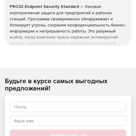
PRO32 Endpoint Security Standard
— базовая
корпоративная защита для предприятий и рабочих
станций. Программа своевременно обнаруживает и
блокирует угрозы, сохраняя конфиденциальность бизнес-
информации и непрерывность работы. Это разумный
выбор, когда компании нужна надёжная антивирусная
защита с централизованным управлением и защитой
серверов, но без расширенного контроля устройств из
редакции Advanced. Купить
PRO32 Endpoint Security
Standard
и получить лицензионные
ключи
можно в этой
карточке (продукт для юрлиц и ИП).
Будьте в курсе самых выгодных
Что защищает и как
предложений!
Реализована защита от вирусов, шпионских программ,
фишинга, руткитов и программ-вымогателей, а также
фильтрация почты и интернет-доступа. Технологии
упреждающего обнаружения работают вместе с
эвристическим анализом, который выявляет
неизвестные угрозы и эксплойты нулевого дня.