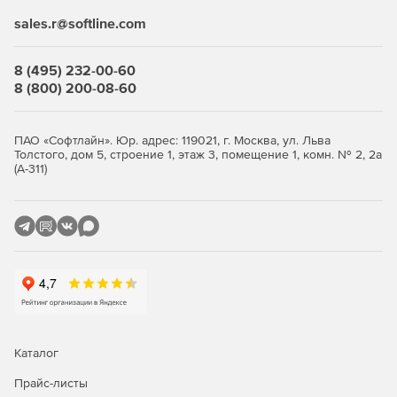
sales.r@softline.com
Выберите количество устройств, оформите заказ и
получите лицензионные
ключи
. Продукт продаётся
комплектами от 5 узлов. Покупка в store.softline.ru — это
8 (495) 232-00-60
работа с юридическими лицами по договору и счёту,
8 (800) 200-08-60
полный пакет закрывающих документов (счёт, накладная,
счёт-фактура) и помощь в подборе нужного количества
лицензий.
ПАО «Софтлайн». Юр. адрес: 119021, г. Москва, ул. Льва
Толстого, дом 5, строение 1, этаж 3, помещение 1, комн. № 2, 2а
Сравнение редакций: Standard и
(А-311)
Advanced
Обе редакции обеспечивают многоуровневую защиту
рабочих станций и файловых серверов. Отличие — в
инструментах жёсткого контроля: контроль приложений,
контроль USB-устройств и веб-фильтрация доступны
только в редакции Advanced. Ниже — что входит в
каждую редакцию.
Каталог
Функция / модуль
Standard
Advanced
Прайс-листы
Антивирус, антишпион,
✓
✓