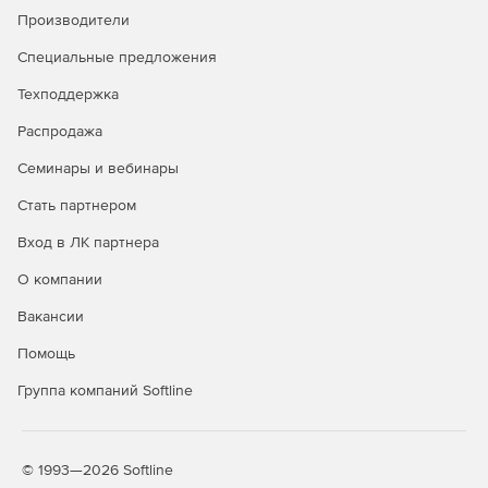
антифишинг
Производители
Защита от руткитов и программ-
✓
✓
Специальные предложения
вымогателей
Техподдержка
Безопасный просмотр сайтов
✓
✓
Распродажа
(сканирование URL)
Семинары и вебинары
Защита электронной почты
✓
✓
Стать партнером
Брандмауэр HIDS/HIPS и
✓
✓
Enhanced HIPS
Вход в ЛК партнера
Веб-консоль централизованного
✓
✓
О компании
управления
Вакансии
Интеграция с Active Directory
✓
✓
Помощь
Интеграция с SIEM
✓
✓
Группа компаний Softline
Защита файловых серверов
✓
✓
Мониторинг Wi-Fi, блокировка
✓
✓
© 1993—2026 Softline
сетевых атак