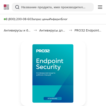
Softline
Поиск
Ме
8 (800) 200-08-60
Запрос цены
Инферит
Блог
Антивирусы и безопасность
Антивирусы для организаций
PRO32 Endpoint Security Standard