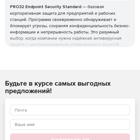
PRO32 Endpoint Security Standard
— базовая
корпоративная защита для предприятий и рабочих
станций. Программа своевременно обнаруживает и
блокирует угрозы, сохраняя конфиденциальность бизнес-
информации и непрерывность работы. Это разумный
выбор, когда компании нужна надёжная антивирусная
защита с централизованным управлением и защитой
серверов, но без расширенного контроля устройств из
редакции Advanced. Купить
PRO32 Endpoint Security
Standard
и получить лицензионные
ключи
можно в этой
карточке (продукт для юрлиц и ИП).
Будьте в курсе самых выгодных
Что защищает и как
предложений!
Реализована защита от вирусов, шпионских программ,
фишинга, руткитов и программ-вымогателей, а также
фильтрация почты и интернет-доступа. Технологии
упреждающего обнаружения работают вместе с
эвристическим анализом, который выявляет
неизвестные угрозы и эксплойты нулевого дня.