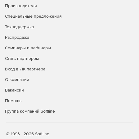
антифишинг
Производители
Защита от руткитов и программ-
✓
✓
Специальные предложения
вымогателей
Техподдержка
Безопасный просмотр сайтов
✓
✓
Распродажа
(сканирование URL)
Семинары и вебинары
Защита электронной почты
✓
✓
Стать партнером
Брандмауэр HIDS/HIPS и
✓
✓
Enhanced HIPS
Вход в ЛК партнера
Веб-консоль централизованного
✓
✓
О компании
управления
Вакансии
Интеграция с Active Directory
✓
✓
Помощь
Интеграция с SIEM
✓
✓
Группа компаний Softline
Защита файловых серверов
✓
✓
Мониторинг Wi-Fi, блокировка
✓
✓
© 1993—2026 Softline
сетевых атак