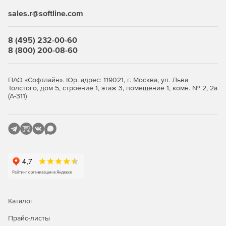
sales.r@softline.com
Выберите количество устройств, оформите заказ и
получите лицензионные
ключи
. Продукт продаётся
комплектами от 5 узлов. Покупка в store.softline.ru — это
8 (495) 232-00-60
работа с юридическими лицами по договору и счёту,
8 (800) 200-08-60
полный пакет закрывающих документов (счёт, накладная,
счёт-фактура) и помощь в подборе нужного количества
лицензий.
ПАО «Софтлайн». Юр. адрес: 119021, г. Москва, ул. Льва
Толстого, дом 5, строение 1, этаж 3, помещение 1, комн. № 2, 2а
Сравнение редакций: Standard и
(А-311)
Advanced
Обе редакции обеспечивают многоуровневую защиту
рабочих станций и файловых серверов. Отличие — в
инструментах жёсткого контроля: контроль приложений,
контроль USB-устройств и веб-фильтрация доступны
только в редакции Advanced. Ниже — что входит в
каждую редакцию.
Каталог
Функция / модуль
Standard
Advanced
Прайс-листы
Антивирус, антишпион,
✓
✓