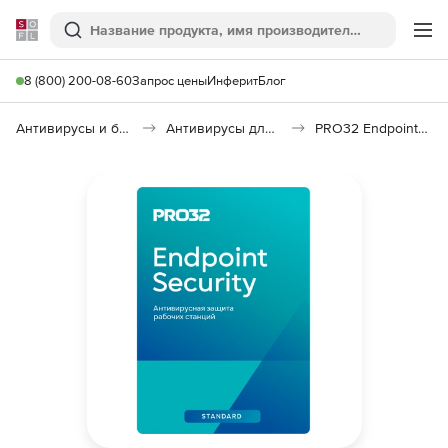
Softline
Поиск
Ме
8 (800) 200-08-60
Запрос цены
Инферит
Блог
Антивирусы и безопасность
Антивирусы для организаций
PRO32 Endpoint Security Standard