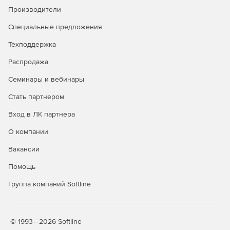
антифишинг
Производители
Защита от руткитов и программ-
✓
✓
Специальные предложения
вымогателей
Техподдержка
Безопасный просмотр сайтов
✓
✓
Распродажа
(сканирование URL)
Семинары и вебинары
Защита электронной почты
✓
✓
Стать партнером
Брандмауэр HIDS/HIPS и
✓
✓
Enhanced HIPS
Вход в ЛК партнера
Веб-консоль централизованного
✓
✓
О компании
управления
Вакансии
Интеграция с Active Directory
✓
✓
Помощь
Интеграция с SIEM
✓
✓
Группа компаний Softline
Защита файловых серверов
✓
✓
Мониторинг Wi-Fi, блокировка
✓
✓
© 1993—2026 Softline
сетевых атак