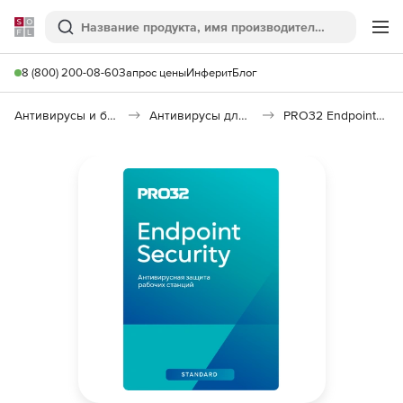
Softline
Поиск
Ме
8 (800) 200-08-60
Запрос цены
Инферит
Блог
Антивирусы и безопасность
Антивирусы для организаций
PRO32 Endpoint Security Standard