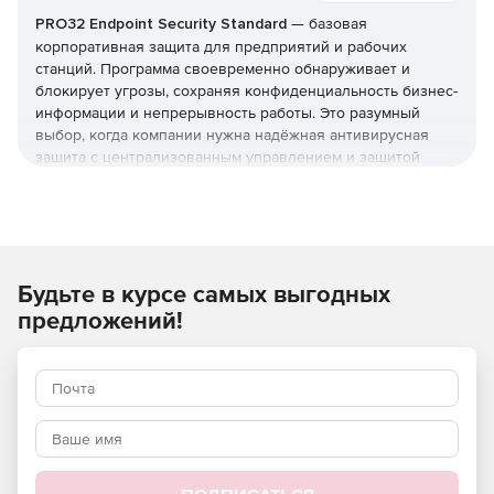
PRO32 Endpoint Security Standard
— базовая
корпоративная защита для предприятий и рабочих
станций. Программа своевременно обнаруживает и
блокирует угрозы, сохраняя конфиденциальность бизнес-
информации и непрерывность работы. Это разумный
выбор, когда компании нужна надёжная антивирусная
защита с централизованным управлением и защитой
серверов, но без расширенного контроля устройств из
редакции Advanced. Купить
PRO32 Endpoint Security
Standard
и получить лицензионные
ключи
можно в этой
карточке (продукт для юрлиц и ИП).
Будьте в курсе самых выгодных
Что защищает и как
предложений!
Реализована защита от вирусов, шпионских программ,
фишинга, руткитов и программ-вымогателей, а также
фильтрация почты и интернет-доступа. Технологии
упреждающего обнаружения работают вместе с
эвристическим анализом, который выявляет
неизвестные угрозы и эксплойты нулевого дня.