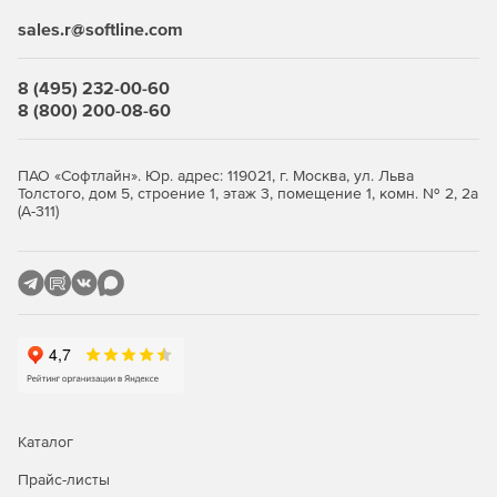
sales.r@softline.com
Выберите количество устройств, оформите заказ и
получите лицензионные
ключи
. Продукт продаётся
комплектами от 5 узлов. Покупка в store.softline.ru — это
8 (495) 232-00-60
работа с юридическими лицами по договору и счёту,
8 (800) 200-08-60
полный пакет закрывающих документов (счёт, накладная,
счёт-фактура) и помощь в подборе нужного количества
лицензий.
ПАО «Софтлайн». Юр. адрес: 119021, г. Москва, ул. Льва
Толстого, дом 5, строение 1, этаж 3, помещение 1, комн. № 2, 2а
Сравнение редакций: Standard и
(А-311)
Advanced
Обе редакции обеспечивают многоуровневую защиту
рабочих станций и файловых серверов. Отличие — в
инструментах жёсткого контроля: контроль приложений,
контроль USB-устройств и веб-фильтрация доступны
только в редакции Advanced. Ниже — что входит в
каждую редакцию.
Каталог
Функция / модуль
Standard
Advanced
Прайс-листы
Антивирус, антишпион,
✓
✓