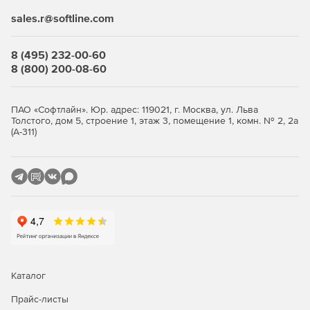
Выберите количество устройств, оформите заказ и
sales.r@softline.com
получите лицензионные ключи. Продукт продаётся
комплектами от 5 узлов. Покупка в store.softline.ru — это
8 (495) 232-00-60
работа с юридическими лицами по договору и счёту,
8 (800) 200-08-60
полный пакет закрывающих документов (счёт, накладная,
счёт-фактура) и помощь в подборе нужного количества
лицензий.
ПАО «Софтлайн». Юр. адрес: 119021, г. Москва, ул. Льва
Толстого, дом 5, строение 1, этаж 3, помещение 1, комн. № 2, 2а
Сравнение редакций: Standard и
(А-311)
Advanced
Обе редакции обеспечивают многоуровневую защиту
рабочих станций и файловых серверов. Отличие — в
инструментах жёсткого контроля: контроль приложений,
контроль USB-устройств и веб-фильтрация доступны
только в редакции Advanced. Ниже — что входит в
каждую редакцию.
Каталог
Функция / модуль
Standard
Advanced
Прайс-листы
Антивирус, антишпион,
✓
✓