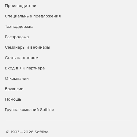
антифишинг
Производители
Защита от руткитов и программ-
✓
✓
Специальные предложения
вымогателей
Техподдержка
Безопасный просмотр сайтов
✓
✓
Распродажа
(сканирование URL)
Семинары и вебинары
Защита электронной почты
✓
✓
Стать партнером
Брандмауэр HIDS/HIPS и
✓
✓
Enhanced HIPS
Вход в ЛК партнера
Веб-консоль централизованного
✓
✓
О компании
управления
Вакансии
Интеграция с Active Directory
✓
✓
Помощь
Интеграция с SIEM
✓
✓
Группа компаний Softline
Защита файловых серверов
✓
✓
Мониторинг Wi-Fi, блокировка
✓
✓
© 1993—2026 Softline
сетевых атак