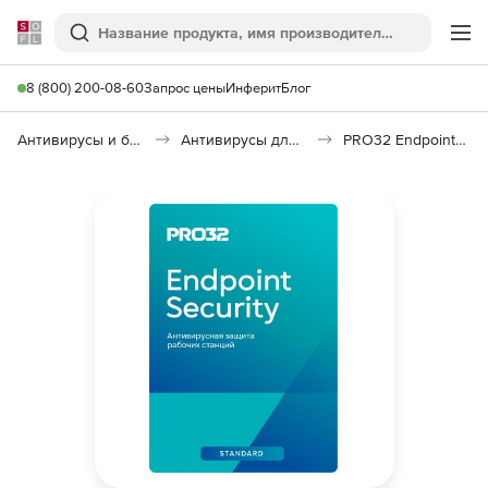
Softline
Поиск
Ме
8 (800) 200-08-60
Запрос цены
Инферит
Блог
Антивирусы и безопасность
Антивирусы для организаций
PRO32 Endpoint Security Standard