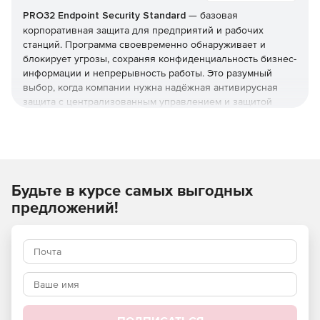
PRO32 Endpoint Security Standard
— базовая
корпоративная защита для предприятий и рабочих
станций. Программа своевременно обнаруживает и
блокирует угрозы, сохраняя конфиденциальность бизнес-
информации и непрерывность работы. Это разумный
выбор, когда компании нужна надёжная антивирусная
защита с централизованным управлением и защитой
серверов, но без расширенного контроля устройств из
редакции Advanced. Купить PRO32 Endpoint Security
Standard и получить лицензионные ключи можно в этой
карточке (продукт для юрлиц и ИП).
Что защищает и как
Будьте в курсе самых выгодных
предложений!
Реализована защита от вирусов, шпионских программ,
фишинга, руткитов и программ-вымогателей, а также
фильтрация почты и интернет-доступа. Технологии
упреждающего обнаружения работают вместе с
эвристическим анализом, который выявляет
неизвестные угрозы и эксплойты нулевого дня.
Брандмауэр и экономичные