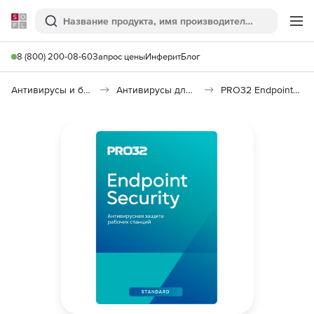
Softline
Поиск
Ме
8 (800) 200-08-60
Запрос цены
Инферит
Блог
Антивирусы и безопасность
Антивирусы для организаций
PRO32 Endpoint Security Standard