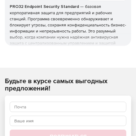
PRO32 Endpoint Security Standard
— базовая
корпоративная защита для предприятий и рабочих
станций. Программа своевременно обнаруживает и
блокирует угрозы, сохраняя конфиденциальность бизнес-
информации и непрерывность работы. Это разумный
выбор, когда компании нужна надёжная антивирусная
защита с централизованным управлением и защитой
серверов, но без расширенного контроля устройств из
редакции Advanced. Купить
PRO32 Endpoint Security
Standard
и получить лицензионные
ключи
можно в этой
карточке (продукт для юрлиц и ИП).
Будьте в курсе самых выгодных
Что защищает и как
предложений!
Реализована защита от вирусов, шпионских программ,
фишинга, руткитов и программ-вымогателей, а также
фильтрация почты и интернет-доступа. Технологии
упреждающего обнаружения работают вместе с
эвристическим анализом, который выявляет
неизвестные угрозы и эксплойты нулевого дня.