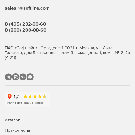
sales.r@softline.com
Выберите количество устройств, оформите заказ и
получите лицензионные
ключи
. Продукт продаётся
комплектами от 5 узлов. Покупка в store.softline.ru — это
8 (495) 232-00-60
работа с юридическими лицами по договору и счёту,
8 (800) 200-08-60
полный пакет закрывающих документов (счёт, накладная,
счёт-фактура) и помощь в подборе нужного количества
лицензий.
ПАО «Софтлайн». Юр. адрес: 119021, г. Москва, ул. Льва
Толстого, дом 5, строение 1, этаж 3, помещение 1, комн. № 2, 2а
Сравнение редакций: Standard и
(А-311)
Advanced
Обе редакции обеспечивают многоуровневую защиту
рабочих станций и файловых серверов. Отличие — в
инструментах жёсткого контроля: контроль приложений,
контроль USB-устройств и веб-фильтрация доступны
только в редакции Advanced. Ниже — что входит в
каждую редакцию.
Каталог
Функция / модуль
Standard
Advanced
Прайс-листы
Антивирус, антишпион,
✓
✓