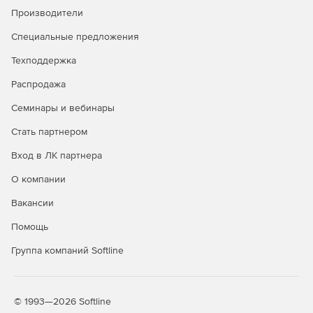
антифишинг
Производители
Защита от руткитов и программ-
✓
✓
Специальные предложения
вымогателей
Техподдержка
Безопасный просмотр сайтов
✓
✓
Распродажа
(сканирование URL)
Семинары и вебинары
Защита электронной почты
✓
✓
Стать партнером
Брандмауэр HIDS/HIPS и
✓
✓
Enhanced HIPS
Вход в ЛК партнера
Веб-консоль централизованного
✓
✓
О компании
управления
Вакансии
Интеграция с Active Directory
✓
✓
Помощь
Интеграция с SIEM
✓
✓
Группа компаний Softline
Защита файловых серверов
✓
✓
Мониторинг Wi-Fi, блокировка
✓
✓
© 1993—2026 Softline
сетевых атак