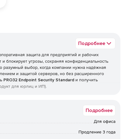
Подробнее
рпоративная защита для предприятий и рабочих
 и блокирует угрозы, сохраняя конфиденциальность
о разумный выбор, когда компании нужна надёжная
лением и защитой серверов, но без расширенного
ть
PRO32 Endpoint Security Standard
и получить
одукт для юрлиц и ИП).
Подробнее
рамм, фишинга, руткитов и программ-вымогателей, а
ехнологии упреждающего обнаружения работают вместе
Для офиса
еизвестные угрозы и эксплойты нулевого дня.
Продление 3 года