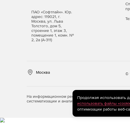
С
п
ПАО «Софтлайн». Юр.
адрес: 119021, г.
Те
Москва, ул. Льва
Толстого, дом 5,
строение 1, этаж 3,
помещение 1, комн. №
2, 2а (А-311)
Москва
© 
На информационном ресурсе store.softline.ru примен
Продолжая использовать дан
систематизации и анализа сведений, относящихся к 
использовать файлы «cooki
оптимизации работы веб-са