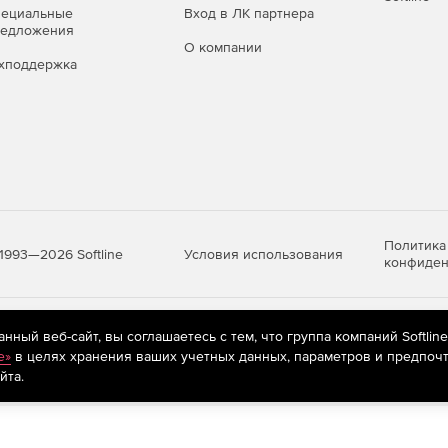
пециальные
Вход в ЛК партнера
редложения
О компании
хподдержка
Политика
Условия использования
1993—2026 Softline
конфиден
яются
рекомендательные технологии
(информационные технологии п
ный веб-сайт, вы соглашаетесь с тем, что группа компаний Softlin
предпочтениям пользователей сети «Интернет», находящихся на те
e»
в целях хранения ваших учетных данных, параметров и предпочт
йта.