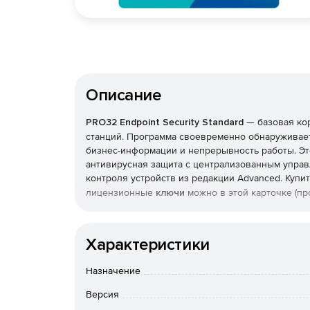
Описание
PRO32 Endpoint Security Standard
— базовая ко
станций. Программа своевременно обнаруживает
бизнес-информации и непрерывность работы. Эт
антивирусная защита с централизованным управ
контроля устройств из редакции Advanced. Купи
лицензионные
ключи
можно в этой карточке (пр
Что защищает и как
Характеристики
Реализована защита от вирусов, шпионских прог
также фильтрация почты и интернет-доступа. Т
Назначение
с эвристическим анализом, который выявляет н
Версия