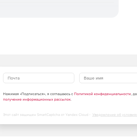
dard и Advanced
щиту рабочих станций и файловых серверов. Отличие
приложений, контроль USB-устройств и веб-фильтрация
что входит в каждую редакцию.
Standard
Advanced
✓
✓
✓
✓
RL)
✓
✓
✓
✓
Нажимая «Подписаться», я соглашаюсь с
Политикой конфиденциальности
, д
✓
✓
получение информационных рассылок
.
✓
✓
Этот сайт защищен SmartCaptcha от Yandex Cloud -
Уведомление об условия
✓
✓
✓
✓