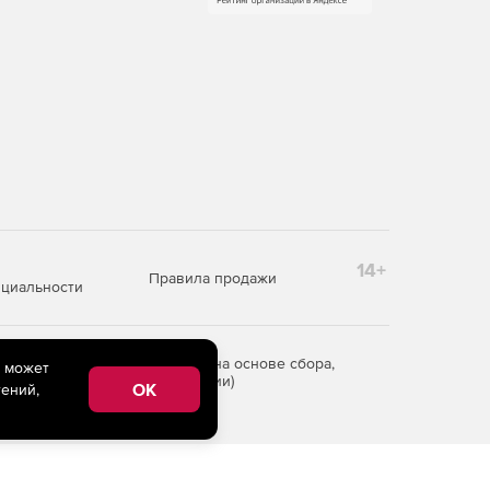
14+
Правила продажи
циальности
редоставления информации на основе сбора,
e может
рритории Российской Федерации)
OK
ений,