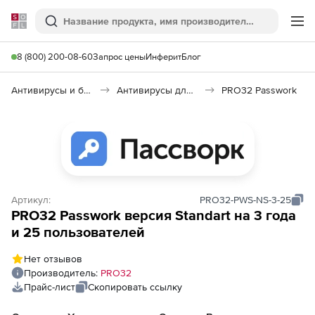
Softline
Поиск
Ме
8 (800) 200-08-60
Запрос цены
Инферит
Блог
Антивирусы и безопасность
Антивирусы для организаций
PRO32 Passwork
Артикул:
PRO32-PWS-NS-3-25
PRO32 Passwork версия Standart на 3 года
и 25 пользователей
Нет отзывов
Производитель:
PRO32
Прайс-лист
Скопировать ссылку