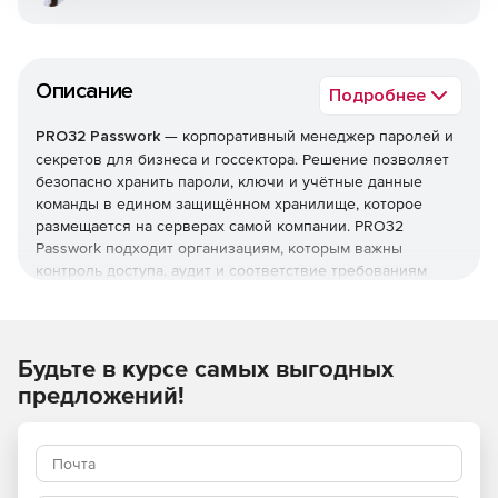
Описание
Подробнее
PRO32 Passwork
— корпоративный менеджер паролей и
секретов для бизнеса и госсектора. Решение позволяет
безопасно хранить пароли, ключи и учётные данные
команды в едином защищённом хранилище, которое
размещается на серверах самой компании. PRO32
Passwork подходит организациям, которым важны
контроль доступа, аудит и соответствие требованиям
регуляторов. В отличие от облачных сервисов, все
пароли остаются внутри контура компании и не покидают
её инфраструктуру.
Будьте в курсе самых выгодных
Безопасность
предложений!
Клиентское шифрование по модели нулевого доверия
(zero-trust), с алгоритмами ГОСТ или AES-256, хранение
данных внутри компании и аудит с оповещениями о
слабых, старых и скомпрометированных паролях.