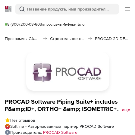
Softline
Поиск
Ме
8 (800) 200-08-60
Запрос цены
Инферит
Блог
Программы САПР и ГИС
Строительное программное обеспечение
PROCAD 2D DESIGNER Piping Suite
PROCAD Software Piping Suite+ includes
P&amp;ID+, ORTHO+ &amp; ISOMETRIC+
еще
Network (лицензия), на 3 года
Нет отзывов
Softline - Авторизованный партнер PROCAD Software
Производитель:
PROCAD Software