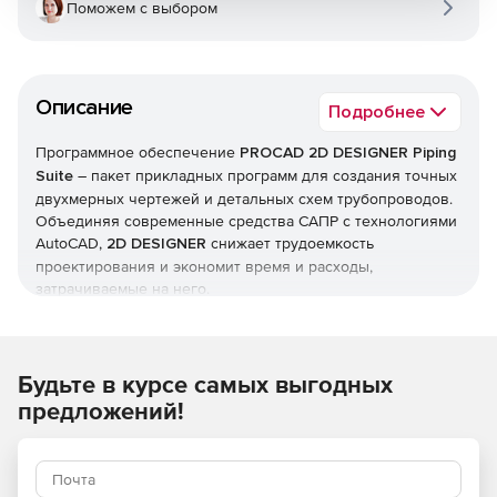
Поможем с выбором
Описание
Подробнее
Программное обеспечение
PROCAD 2D DESIGNER Piping
Suite
– пакет прикладных программ для создания точных
двухмерных чертежей и детальных схем трубопроводов.
Объединяя современные средства САПР с технологиями
AutoCAD,
2D DESIGNER
снижает трудоемкость
проектирования и экономит время и расходы,
затрачиваемые на него.
2D DESIGNER
предоставляет все необходимые
инструментальные средства, позволяющие быстро и без
лишних затрат создавать чертежи и схемы, генерировать
техническую документацию и поддерживать
Будьте в курсе самых выгодных
взаимодействие между участниками проектного
предложений!
процесса. В состав пакета 2D DESIGNER Piping Suite
вошли прикладные программы, разработанные
компанией PROCAD и зарекомендовавшие себя как
надежные и эффективные САПР-решения: AutoFLOW,