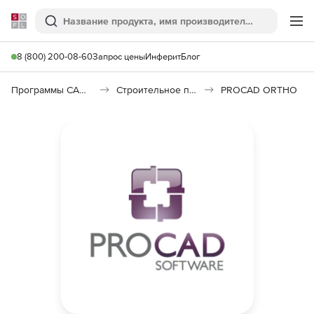
Softline
Поиск
Ме
8 (800) 200-08-60
Запрос цены
Инферит
Блог
Программы САПР и ГИС
Строительное программное обеспечение
PROCAD ORTHO