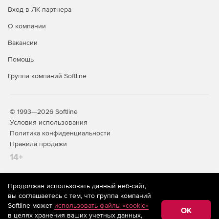
Вход в ЛК партнера
О компании
Вакансии
Помощь
Группа компаний Softline
© 1993—2026 Softline
Условия использования
Политика конфиденциальности
Правила продажи
14+
Продолжая использовать данный веб-сайт,
На информационном ресурсе store.softline.ru применяются
вы соглашаетесь с тем, что группа компаний
рекомендательные технологии
(информационные технологии
Softline может
использовать файлы «cookie»
предоставления информации на основе сбора,
OK
в целях хранения ваших учетных данных,
систематизации и анализа сведений, относящихся к