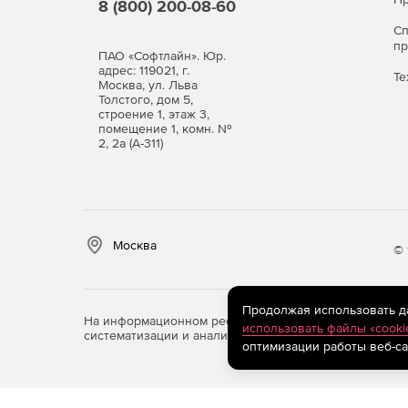
8 (800) 200-08-60
С
п
ПАО «Софтлайн». Юр.
адрес: 119021, г.
Те
Москва, ул. Льва
Толстого, дом 5,
строение 1, этаж 3,
помещение 1, комн. №
2, 2а (А-311)
Москва
© 
Продолжая использовать дан
На информационном ресурсе store.softline.ru примен
использовать файлы «cooki
систематизации и анализа сведений, относящихся к 
оптимизации работы веб-са