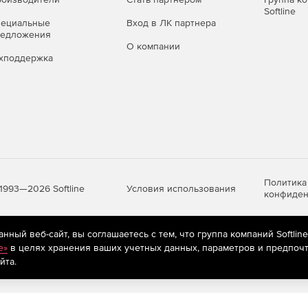
Softline
пециальные
Вход в ЛК партнера
редложения
О компании
хподдержка
Политика
Условия использования
1993—2026 Softline
конфиден
ный веб-сайт, вы соглашаетесь с тем, что группа компаний Softlin
яются
рекомендательные технологии
(информационные технологии п
e»
в целях хранения ваших учетных данных, параметров и предпочт
предпочтениям пользователей сети «Интернет», находящихся на те
йта.