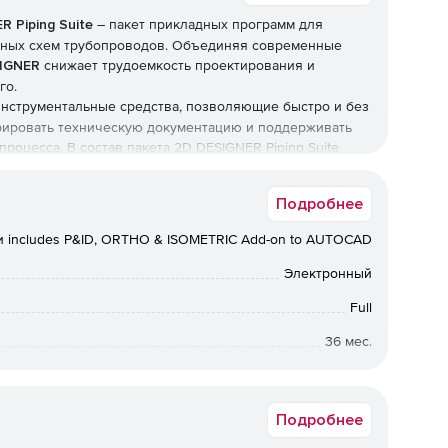
 Piping Suite
– пакет прикладных программ для
ьных схем трубопроводов. Объединяя современные
IGNER
снижает трудоемкость проектирования и
го.
нструментальные средства, позволяющие быстро и без
ерировать техническую документацию и поддерживать
роцесса. В состав пакета 2D DESIGNER Piping Suite
компанией PROCAD и зарекомендовавшие себя как
OW, AutoORTHO и AutoISO.
Подробнее
 includes P&ID, ORTHO & ISOMETRIC Add-on to AUTOCAD
Электронный
Full
36 мес.
Windows
Подробнее