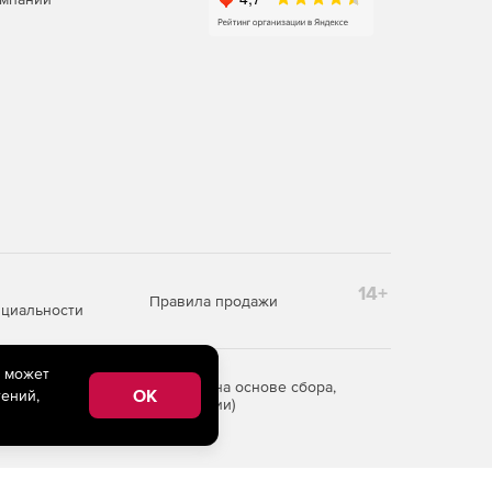
14+
Правила продажи
циальности
e может
редоставления информации на основе сбора,
OK
ений,
рритории Российской Федерации)