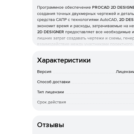
Программное обеспечение
PROCAD 2D DESIGNER
создания точных двухмерных чертежей и детал
средства САПР с технологиями AutoCAD,
2D DES
экономит время и расходы, затрачиваемые на не
2D DESIGNER
предоставляет все необходимые и
лишних затрат создавать чертежи и схемы, ген
взаимодействие между участниками проектного п
вошли прикладные программы, разработанные 
надежные и эффективные САПР-решения: AutoFL
Характеристики
Версия
Лицензии
Способ доставки
Тип лицензии
Срок действия
Операционная система
Отзывы