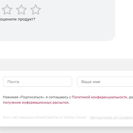
 оценили продукт?
Нажимая «Подписаться», я соглашаюсь с
Политикой конфиденциальности
, д
получение информационных рассылок
.
Этот сайт защищен SmartCaptcha от Yandex Cloud -
Уведомление об условия