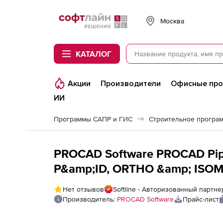
Softline
Москва
КАТАЛОГ
Акции
Производители
Офисные пр
ИИ
Программы САПР и ГИС
Строительное програ
PROCAD Software PROCAD Pipi
P&amp;ID, ORTHO &amp; ISOM
Network на 3 года
Нет отзывов
Softline - Авторизованный партн
Производитель:
PROCAD Software
Прайс-лист