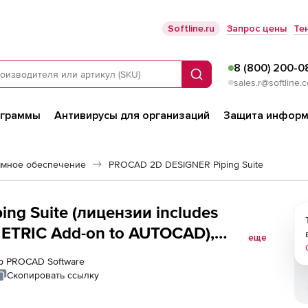
Softline.ru
Запрос цены
Те
8 (800) 200-0
Поиск
sales.r@softline.
ограммы
Антивирусы для организаций
Защита информ
ммное обеспечение
PROCAD 2D DESIGNER Piping Suite
ng Suite (лицензии includes
ETRIC Add-on to AUTOCAD),
еще
ер PROCAD Software
Скопировать ссылку