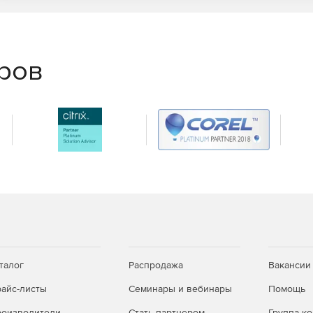
еров
талог
Распродажа
Вакансии
айс-листы
Семинары и вебинары
Помощь
оизводители
Стать партнером
Группа к