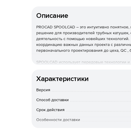
Описание
PROCAD SPOOLCAD – это интуитивно понятное, 
решение для производителей трубных катушек,
деятельность с помощью новейших технологий.
координацию важных данных проекта с различны
первоначального проектирования до цеха, QC , 
SPOOLCAD использует передовые технологии и 
уровень. Благодаря исключительной функциона
полную систему для составления катушек и упр
Характеристики
как изометрические чертежи катушек, специфик
повышают эффективность.
Версия
Основные функции:
Способ доставки
SPOOLCAD поставляется со встроенным AU
Срок действия
Особенности доставки
Поставляется со всеми модулями, необходи