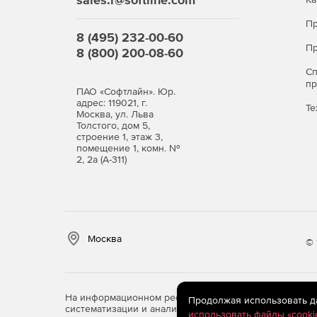
Пр
8 (495) 232-00-60
Пр
8 (800) 200-08-60
С
п
ПАО «Софтлайн». Юр.
адрес: 119021, г.
Те
Москва, ул. Льва
Толстого, дом 5,
строение 1, этаж 3,
помещение 1, комн. №
2, 2а (А-311)
Москва
© 
На информационном ресурсе store.softline.ru примен
Продолжая использовать дан
систематизации и анализа сведений, относящихся к 
использовать файлы «cooki