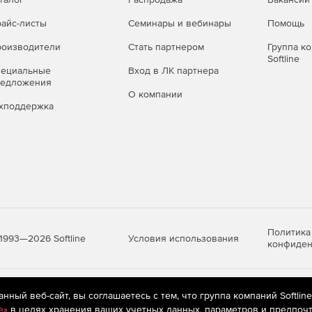
айс-листы
Семинары и вебинары
Помощь
оизводители
Стать партнером
Группа к
Softline
пециальные
Вход в ЛК партнера
редложения
О компании
хподдержка
Политика
Условия использования
1993—2026 Softline
конфиден
яются
рекомендательные технологии
(информационные технологии п
ный веб-сайт, вы соглашаетесь с тем, что группа компаний Softlin
предпочтениям пользователей сети «Интернет», находящихся на те
e»
в целях хранения ваших учетных данных, параметров и предпочт