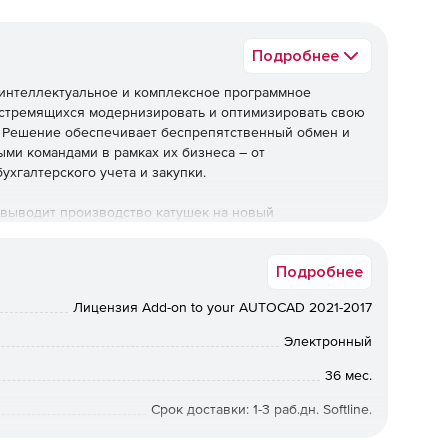
Подробнее
интеллектуальное и комплексное программное
 стремящихся модернизировать и оптимизировать свою
 Решение обеспечивает беспрепятственный обмен и
ми командами в рамках их бизнеса – от
бухгалтерского учета и закупки.
выводит производство катушек на новый
льности, SPOOLCAD предлагает производителям труб
авления данными, а также расширенные функции, такие
Подробнее
ации и карты сварных швов, которые упрощают работу и
Лицензия Add-on to your AUTOCAD 2021-2017
Электронный
TOCAD OEM 2020.
36 мес.
Срок доставки: 1-3 раб.дн. Softline.
мыми для организации рабочей среды.