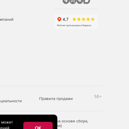
омпаний
14+
Правила продажи
циальности
редоставления информации на основе сбора,
e может
рритории Российской Федерации)
OK
ений,