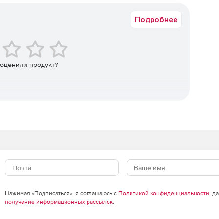
Подробнее
нтов проекта и удобных интерфейсов.
к с минимальными навыками CAD.
 оценили продукт?
нение ошибок благодаря интеллектуальной проверке на
арные карты, счетчик сварных швов, трудовые
ва в дюймах, катушечный вес, покраски площади
ми файлами чертежей, сохраненными в стандартном
PDF-файлы рисунков шпули.
Нажимая «Подписаться», я соглашаюсь с
Политикой конфиденциальности
, д
получение информационных рассылок
.