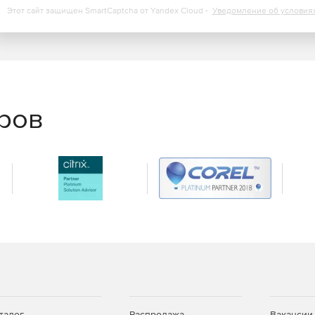
Этот сайт защищен SmartCaptcha от Yandex Cloud -
Уведомление об условия
еров
талог
Распродажа
Вакансии