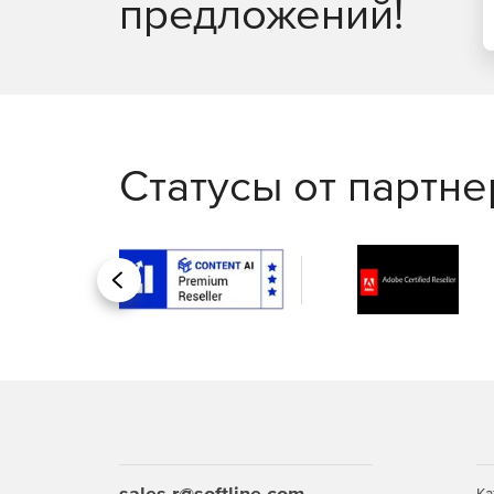
предложений!
Статусы от партн
Назад
sales.r@softline.com
Ка