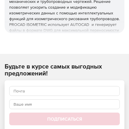
механических и трубопроводных чертежей. Решение
позволяет ускорить создание и модификацию
изометрических данных с помощью интеллектуальных
функций для изометрического рисования трубопроводов.
PROCAD ISOMETRIC использует AUTOCAD и генерирует
файлы в формате DWG для максимальной переносимости
проектных данных.
Разнообразие компонентов трубопровода
Широкий выбор фитингов, фланцев, клапанов и опор для
облегчения работы. Компоненты трубопровода могут
Будьте в курсе самых выгодных
иметь фланцевую, резьбовую, раструбную и стыковую
сварку.
предложений!
Spec-Driven
Spec управляется с проверкой соответствия фона, чтобы
убедиться, что ввод точен.
Параметры переопределения.
При необходимости
можно легко переопределить операционную
спецификацию. Решение позволит приступить к
ПОДПИСАТЬСЯ
переопределению после оповещения об ожидаемом