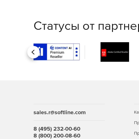
Автоматический режим. Выявление нарушени
маркировкой в протоколе и выставление авт
Статусы от партн
Асинхронный режим. Просмотр наблюдателем
последующим выставлением заключения.
Синхронный режим. Наблюдение и коммуникац
испытуемым с выставлением заключения по
Назад
sales.r@softline.com
Ка
Пр
8 (495) 232-00-60
Пр
8 (800) 200-08-60