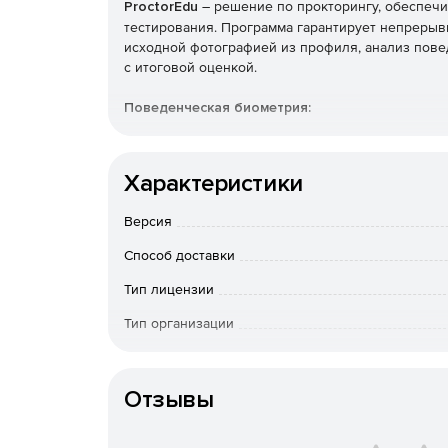
ProctorEdu
– решение по прокторингу, обеспеч
тестирования. Программа гарантирует непрерыв
исходной фотографией из профиля, анализ пов
с итоговой оценкой.
Поведенческая биометрия:
Захват экрана компьютера.
Характеристики
Захват изображения текущей страницы.
Версия
Определение подключения дополнительного
Способ доставки
Определение переключения фокуса на внеш
Тип лицензии
Тип организации
Определение полноэкранного режима.
Особенности доставки
Защита контента от копирования.
Отзывы
Контроль отключения камеры.