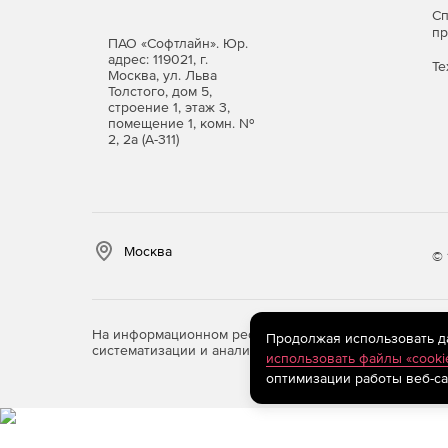
С
п
ПАО «Софтлайн». Юр.
адрес: 119021, г.
Те
Москва, ул. Льва
Толстого, дом 5,
строение 1, этаж 3,
помещение 1, комн. №
2, 2а (А-311)
Москва
© 
На информационном ресурсе store.softline.ru примен
Продолжая использовать дан
систематизации и анализа сведений, относящихся к 
использовать файлы «cooki
оптимизации работы веб-са