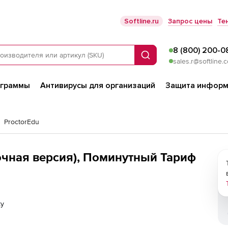
Softline.ru
Запрос цены
Те
8 (800) 200-0
Поиск
sales.r@softline.
ограммы
Антивирусы для организаций
Защита информ
ProctorEdu
очная версия), Поминутный Тариф
ку