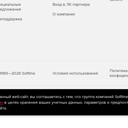
пециальные
Вход в ЛК партнера
редложения
О компании
хподдержка
Политика
Условия использования
1993—2026 Softline
конфиден
яются
рекомендательные технологии
(информационные технологии п
ный веб-сайт, вы соглашаетесь с тем, что группа компаний Softlin
предпочтениям пользователей сети «Интернет», находящихся на те
e»
в целях хранения ваших учетных данных, параметров и предпочт
йта.