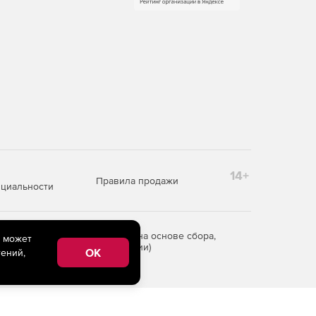
14+
Правила продажи
циальности
редоставления информации на основе сбора,
e может
рритории Российской Федерации)
OK
ений,