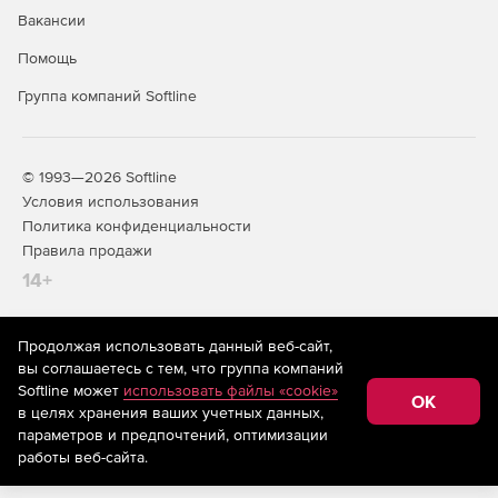
Вакансии
Помощь
Группа компаний Softline
© 1993—2026 Softline
Условия использования
Политика конфиденциальности
Правила продажи
14+
Продолжая использовать данный веб-сайт,
На информационном ресурсе store.softline.ru применяются
вы соглашаетесь с тем, что группа компаний
рекомендательные технологии
(информационные технологии
Softline может
использовать файлы «cookie»
предоставления информации на основе сбора,
OK
в целях хранения ваших учетных данных,
систематизации и анализа сведений, относящихся к
предпочтениям пользователей сети «Интернет»,
параметров и предпочтений, оптимизации
находящихся на территории Российской Федерации)
работы веб-сайта.