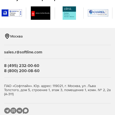
Сертификат
Сетевой сканер «Ревизор Сети» версия 3.0
сертифицирован ФСТЭК России (сертификат соответствия
№ 3413, выдан 02 июня 2015г., действителен до 02 июня
2023г.),
Москва
соответствует требованиям технических условий,
sales.r@softline.com
проверен на отсутствие недекларированных
возможностей по 2 уровня контроля в соответствии с
8 (495) 232-00-60
руководящим документом «Защита от
8 (800) 200-08-60
несанкционированного доступа к информации. Часть
1. Программное обеспечение средств защиты
информации. Классификация по уровню контроля
ПАО «Софтлайн». Юр. адрес: 119021, г. Москва, ул. Льва
отсутствия недекларированных возможностей»,
Толстого, дом 5, строение 1, этаж 3, помещение 1, комн. № 2, 2а
(А-311)
и может использоваться:
для создания автоматизированных систем до класса
защищенности 1Б включительно,