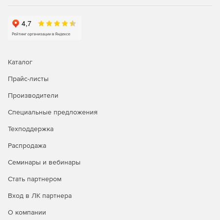
для обеспечения 1 уровня защищенности в
информационных систем персональных данных
(ИСПДн),
в государственных и муниципальных
Каталог
информационных системах (ГосИС) и
автоматизированных системах управления
Прайс-листы
производственными и технологическими процессами
Производители
на критически важных и потенциально опасных
объектах, а также объектах, представляющих
Специальные предложения
повышенную опасность для жизни и здоровья людей
и для окружающей природной среды (АСУП и ТП) до 1
Техподдержка
класса защищенности включительно,
Распродажа
и в информационных системах общего пользования.
Семинары и вебинары
Стать партнером
Вход в ЛК партнера
О компании