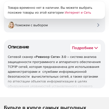
Товара временно нет в наличии. Вы можете выбрать
похожие товары из этой категории
Интернет и Сеть
Поможем с выбором
Описание
Подробнее
Сетевой сканер
«Ревизор Сети» 3.0
– система анализа
защищенности программного и аппаратного обеспечения
TCP/IP сетей, которая предназначена для использования
администраторами и службами информационной
безопасности вычислительных сетей, а также органами
по аттестации объектов информатизации в целях
обнаружения уязвимостей установленного сетевого
программного и аппаратного обеспечения,
использующего протоколы стека TCP/IP.
«Ревизор Сети» 3.0 позволяет проводить тестирование
Будьте в курсе самых выгодных