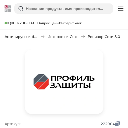
Softline
Поиск
Ме
8 (800) 200-08-60
Запрос цены
Инферит
Блог
Антивирусы и безопасность
Интернет и Сеть
Ревизор Сети 3.0
Артикул:
222004