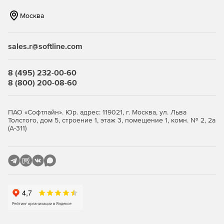
МХТ.
Москва
Отчеты могут быть отправлены по электронной почте,
опубликованы в общей папке, на веб-сайте или в
библиотеке документов SharePoint.
sales.r@softline.com
Параметры отчета можно сохранить для мгновенного
8 (495) 232-00-60
доступа с помощью меню «Избранное».
8 (800) 200-08-60
Почтовые ящики могут быть выбраны на основе
различных активных атрибутов каталогов (сервер,
ПАО «Софтлайн». Юр. адрес: 119021, г. Москва, ул. Льва
подразделение, отдел...).
Толстого, дом 5, строение 1, этаж 3, помещение 1, комн. № 2, 2а
(А-311)
Отчетный период может быть ограничен в
определенные дни или в нерабочее время.
Сбор данных, формирование отчетов, экспорт и
публикация может быть автоматизированным и по
расписанию.