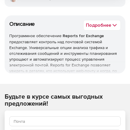
Описание
Подробнее
Программное обеспечение
Reports for Exchange
предоставляет контроль над почтовой системой
Exchange. Универсальные опции анализа трафика и
отслеживания сообщений и инструменты планирования
упрощают и автоматизируют процесс управления
электронной почтой. Reports for Exchange позволяет
увидеть в деталях, кто использует web-почту и когда, по
назначению или нет и т. д.
Основные возможности:
Поддержка Office 365 в гибридных и локальных
Будьте в курсе самых выгодных
средах.
предложений!
Более 80 шаблонов отчетов с множеством вариантов.
Информация о размере хранилища отчетов.