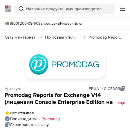
Softline
Поиск
Ме
8 (800) 200-08-60
Запрос цены
Инферит
Блог
Сеть и интернет
Почтовые утилиты
Promodag Reports for Exchange
Артикул:
PRXA-140-CE003
Promodag Reports for Exchange V14
(лицензия Console Enterprise Edition на 1
еще
год), Количество консолей
Нет отзывов
Производитель:
Promodag
Скопировать ссылку