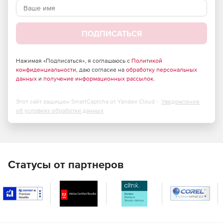
Легкая установка и настройка стандартной работы.
Поддержка всех версий сервера Exchange.
ПОДПИСАТЬСЯ
Отчеты времени отклика и анализа действий.
Нажимая «Подписаться», я соглашаюсь с
Политикой
План развития на основе понимания электронной
конфиденциальности
, даю согласие на
обработку персональных
почты и потребностей.
данных
и
получение информационных рассылок
.
Оптимизации системы, конфигурации и дизайна.
Этот сайт защищен SmartCaptcha от Yandex Cloud -
Уведомление
об условиях обработки данных
Хранение отчетов и анализ емкости хранилища.
Отчеты о времени доставки сообщений.
Отчеты в табличном или графическом формате с
Статусы от партнеров
набором полезных опций конфигурации для
удовлетворения специфических информационных
потребностей.
Отчеты могут быть экспортированы в различные
форматы: HTML, в формате PDF, xls или в CSV, rtf и