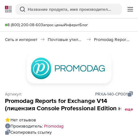
Softline
Поиск
Ме
8 (800) 200-08-60
Запрос цены
Инферит
Блог
Сеть и интернет
Почтовые утилиты
Promodag Reports for Exchange
Артикул:
PRXA-140-CP001
Promodag Reports for Exchange V14
(лицензия Console Professional Edition на 1
еще
год), Количество консолей
Нет отзывов
Производитель:
Promodag
Скопировать ссылку