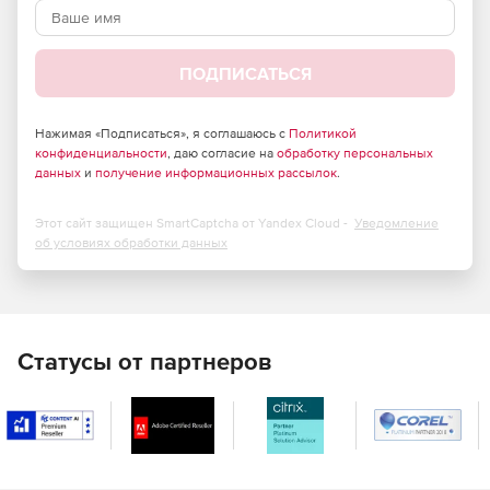
Легкая установка и настройка стандартной работы.
Поддержка всех версий сервера Exchange.
ПОДПИСАТЬСЯ
Отчеты времени отклика и анализа действий.
Нажимая «Подписаться», я соглашаюсь с
Политикой
План развития на основе понимания электронной
конфиденциальности
, даю согласие на
обработку персональных
почты и потребностей.
данных
и
получение информационных рассылок
.
Оптимизации системы, конфигурации и дизайна.
Этот сайт защищен SmartCaptcha от Yandex Cloud -
Уведомление
об условиях обработки данных
Хранение отчетов и анализ емкости хранилища.
Отчеты о времени доставки сообщений.
Отчеты в табличном или графическом формате с
Статусы от партнеров
набором полезных опций конфигурации для
удовлетворения специфических информационных
потребностей.
Отчеты могут быть экспортированы в различные
форматы: HTML, в формате PDF, xls или в CSV, rtf и