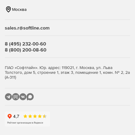
МХТ.
Москва
Отчеты могут быть отправлены по электронной почте,
опубликованы в общей папке, на веб-сайте или в
библиотеке документов SharePoint.
sales.r@softline.com
Параметры отчета можно сохранить для мгновенного
8 (495) 232-00-60
доступа с помощью меню «Избранное».
8 (800) 200-08-60
Почтовые ящики могут быть выбраны на основе
различных активных атрибутов каталогов (сервер,
ПАО «Софтлайн». Юр. адрес: 119021, г. Москва, ул. Льва
подразделение, отдел...).
Толстого, дом 5, строение 1, этаж 3, помещение 1, комн. № 2, 2а
(А-311)
Отчетный период может быть ограничен в
определенные дни или в нерабочее время.
Сбор данных, формирование отчетов, экспорт и
публикация может быть автоматизированным и по
расписанию.