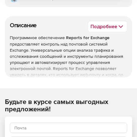
Описание
Подробнее
Программное обеспечение
Reports for Exchange
предоставляет контроль над почтовой системой
Exchange. Универсальные опции анализа трафика и
отслеживания сообщений и инструменты планирования
упрощают и автоматизируют процесс управления
электронной почтой. Reports for Exchange позволяет
увидеть в деталях, кто использует web-почту и когда, по
назначению или нет и т. д.
Основные возможности:
Поддержка Office 365 в гибридных и локальных
Будьте в курсе самых выгодных
средах.
предложений!
Более 80 шаблонов отчетов с множеством вариантов.
Информация о размере хранилища отчетов.