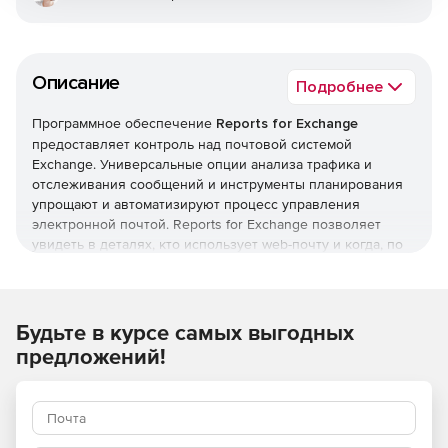
Описание
Подробнее
Программное обеспечение
Reports for Exchange
предоставляет контроль над почтовой системой
Exchange. Универсальные опции анализа трафика и
отслеживания сообщений и инструменты планирования
упрощают и автоматизируют процесс управления
электронной почтой. Reports for Exchange позволяет
увидеть в деталях, кто использует web-почту и когда, по
назначению или нет и т. д.
Основные возможности:
Поддержка Office 365 в гибридных и локальных
Будьте в курсе самых выгодных
средах.
предложений!
Более 80 шаблонов отчетов с множеством вариантов.
Информация о размере хранилища отчетов.