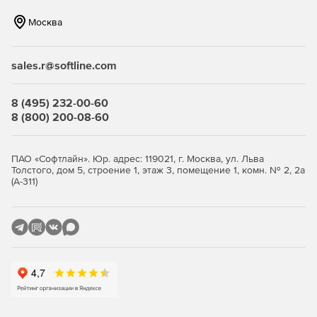
МХТ.
Москва
Отчеты могут быть отправлены по электронной почте,
опубликованы в общей папке, на веб-сайте или в
библиотеке документов SharePoint.
sales.r@softline.com
Параметры отчета можно сохранить для мгновенного
8 (495) 232-00-60
доступа с помощью меню «Избранное».
8 (800) 200-08-60
Почтовые ящики могут быть выбраны на основе
различных активных атрибутов каталогов (сервер,
ПАО «Софтлайн». Юр. адрес: 119021, г. Москва, ул. Льва
подразделение, отдел...).
Толстого, дом 5, строение 1, этаж 3, помещение 1, комн. № 2, 2а
(А-311)
Отчетный период может быть ограничен в
определенные дни или в нерабочее время.
Сбор данных, формирование отчетов, экспорт и
публикация может быть автоматизированным и по
расписанию.