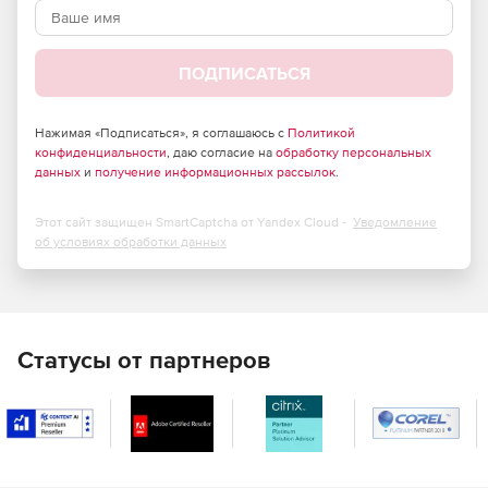
Легкая установка и настройка стандартной работы.
Поддержка всех версий сервера Exchange.
ПОДПИСАТЬСЯ
Отчеты времени отклика и анализа действий.
Нажимая «Подписаться», я соглашаюсь с
Политикой
План развития на основе понимания электронной
конфиденциальности
, даю согласие на
обработку персональных
почты и потребностей.
данных
и
получение информационных рассылок
.
Оптимизации системы, конфигурации и дизайна.
Этот сайт защищен SmartCaptcha от Yandex Cloud -
Уведомление
об условиях обработки данных
Хранение отчетов и анализ емкости хранилища.
Отчеты о времени доставки сообщений.
Отчеты в табличном или графическом формате с
Статусы от партнеров
набором полезных опций конфигурации для
удовлетворения специфических информационных
потребностей.
Отчеты могут быть экспортированы в различные
форматы: HTML, в формате PDF, xls или в CSV, rtf и