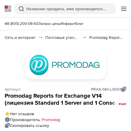
Softline
Поиск
Ме
8 (800) 200-08-60
Запрос цены
Инферит
Блог
Сеть и интернет
Почтовые утилиты
Promodag Reports for Exchange
Артикул:
PRXA-140-LS001
Promodag Reports for Exchange V14
(лицензия Standard 1 Server and 1 Console
еще
на 1 год),
Нет отзывов
Производитель:
Promodag
Скопировать ссылку