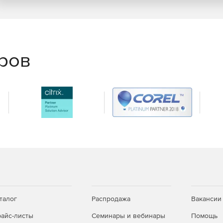
пределенные дни или в нерабочее время.
т и публикация может быть автоматизированным и по
еров
талог
Распродажа
Вакансии
айс-листы
Семинары и вебинары
Помощь