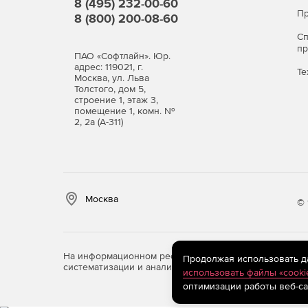
8 (495) 232-00-60
Пр
8 (800) 200-08-60
С
п
ПАО «Софтлайн». Юр.
адрес: 119021, г.
Те
Москва, ул. Льва
Толстого, дом 5,
строение 1, этаж 3,
помещение 1, комн. №
2, 2а (А-311)
Москва
© 
На информационном ресурсе store.softline.ru примен
Продолжая использовать дан
систематизации и анализа сведений, относящихся к 
использовать файлы «cooki
оптимизации работы веб-са