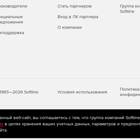
оизводители
Стать партнером
Группа к
Softline
пециальные
Вход в ЛК партнера
редложения
О компании
хподдержка
Политика
Условия использования
1993—2026 Softline
конфиден
яются
рекомендательные технологии
(информационные технологии п
ный веб-сайт, вы соглашаетесь с тем, что группа компаний Softlin
предпочтениям пользователей сети «Интернет», находящихся на те
e»
в целях хранения ваших учетных данных, параметров и предпочт
йта.