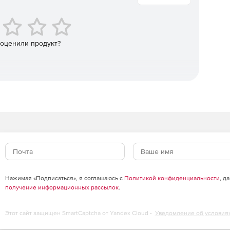
на.
ща.
 оценили продукт?
те с набором полезных опций конфигурации для
нных потребностей.
е форматы: HTML, в формате PDF, xls или в CSV, rtf и
й почте, опубликованы в общей папке, на веб-сайте
Нажимая «Подписаться», я соглашаюсь с
Политикой конфиденциальности
, д
овенного доступа с помощью меню «Избранное».
получение информационных рассылок
.
ве различных активных атрибутов каталогов (сервер,
Этот сайт защищен SmartCaptcha от Yandex Cloud -
Уведомление об условия