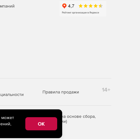
омпаний
14+
Правила продажи
циальности
редоставления информации на основе сбора,
e может
рритории Российской Федерации)
OK
ений,