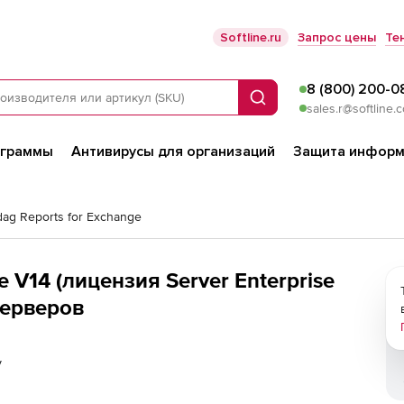
Softline.ru
Запрос цены
Те
8 (800) 200-0
Поиск
sales.r@softline.
ограммы
Антивирусы для организаций
Защита информ
ag Reports for Exchange
 V14 (лицензия Server Enterprise
 серверов
у