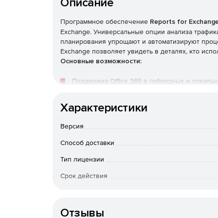
Описание
Программное обеспечение
Reports for Exchang
Exchange. Универсальные опции анализа трафик
планирования упрощают и автоматизируют проце
Exchange позволяет увидеть в деталях, кто испол
Основные возможности:
Поддержка Office 365 в гибридных и локальн
Более 80 шаблонов отчетов с множеством ва
Характеристики
Информация о размере хранилища отчетов.
Версия
Способ доставки
Легкая установка и настройка стандартной р
Тип лицензии
Поддержка всех версий сервера Exchange.
Срок действия
Отчеты времени отклика и анализа действий
Тип организации
План развития на основе понимания электро
Отзывы