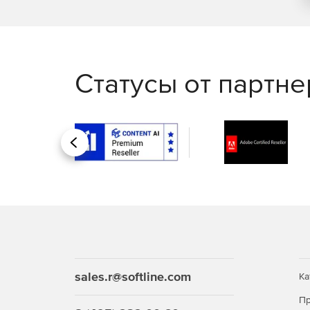
Отчетный период может быть ограничен в о
Сбор данных, формирование отчетов, экспор
расписанию.
Статусы от партн
Назад
sales.r@softline.com
Ка
Пр