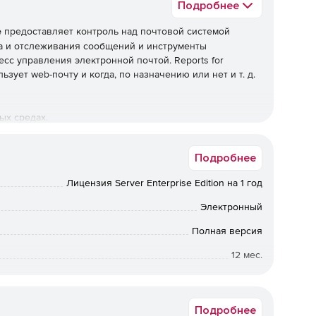
Подробнее
e
предоставляет контроль над почтовой системой
а и отслеживания сообщений и инструменты
сс управления электронной почтой. Reports for
ьзует web-почту и когда, по назначению или нет и т. д.
ых средах.
риантов.
Подробнее
Лицензия Server Enterprise Edition на 1 год
Электронный
аботы.
Полная версия
12 мес.
.
Коммерческая
нной почты и потребностей.
Подробнее