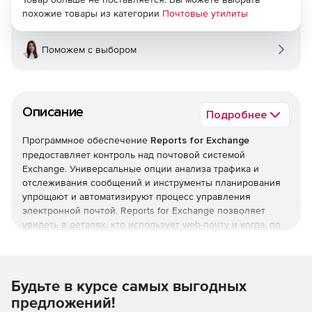
похожие товары из категории
Почтовые утилиты
Поможем с выбором
Описание
Подробнее
Программное обеспечение
Reports for Exchange
предоставляет контроль над почтовой системой
Exchange. Универсальные опции анализа трафика и
отслеживания сообщений и инструменты планирования
упрощают и автоматизируют процесс управления
электронной почтой. Reports for Exchange позволяет
увидеть в деталях, кто использует web-почту и когда, по
назначению или нет и т. д.
Основные возможности:
Поддержка Office 365 в гибридных и локальных
Будьте в курсе самых выгодных
средах.
предложений!