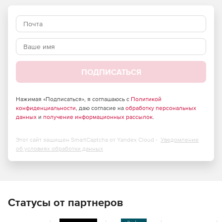
Более 80 шаблонов отчетов с множеством вариантов.
Информация о размере хранилища отчетов.
Легкая установка и настройка стандартной работы.
Поддержка всех версий сервера Exchange.
ПОДПИСАТЬСЯ
Отчеты времени отклика и анализа действий.
Нажимая «Подписаться», я соглашаюсь с
Политикой
План развития на основе понимания электронной
конфиденциальности
, даю согласие на
обработку персональных
почты и потребностей.
данных
и
получение информационных рассылок
.
Оптимизации системы, конфигурации и дизайна.
Этот сайт защищен SmartCaptcha от Yandex Cloud -
Уведомление
об условиях обработки данных
Хранение отчетов и анализ емкости хранилища.
Отчеты о времени доставки сообщений.
Отчеты в табличном или графическом формате с
Статусы от партнеров
набором полезных опций конфигурации для
удовлетворения специфических информационных