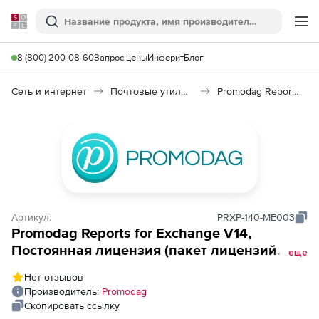
Softline
Поиск
Ме
8 (800) 200-08-60
Запрос цены
Инферит
Блог
Сеть и интернет
Почтовые утилиты
Promodag Reports for Exchange
Артикул:
PRXP-140-ME003
Promodag Reports for Exchange V14,
Постоянная лицензия (пакет лицензий
еще
Office 365 mailbox версии Enterprise, per
Нет отзывов
Pack of 100), Количество почтовых ящиков
Производитель:
Promodag
Скопировать ссылку