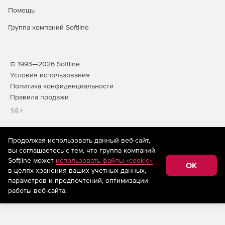
Помощь
Группа компаний Softline
© 1993—2026 Softline
Условия использования
Политика конфиденциальности
Правила продажи
14+
Продолжая использовать данный веб-сайт,
На информационном ресурсе store.softline.ru применяются
вы соглашаетесь с тем, что группа компаний
рекомендательные технологии
(информационные технологии
Softline может
использовать файлы «cookie»
предоставления информации на основе сбора,
OK
в целях хранения ваших учетных данных,
систематизации и анализа сведений, относящихся к
предпочтениям пользователей сети «Интернет»,
параметров и предпочтений, оптимизации
находящихся на территории Российской Федерации)
работы веб-сайта.