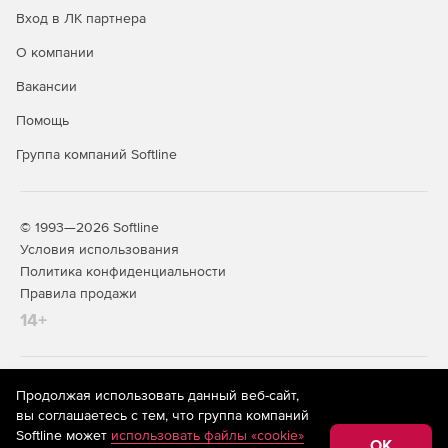
Вход в ЛК партнера
О компании
Вакансии
Помощь
Группа компаний Softline
© 1993—2026 Softline
Условия использования
Политика конфиденциальности
Правила продажи
14+
На информационном ресурсе store.softline.ru применяются
Продолжая использовать данный веб-сайт,
рекомендательные технологии
(информационные технологии
вы соглашаетесь с тем, что группа компаний
предоставления информации на основе сбора,
Softline может
использовать файлы «cookie»
систематизации и анализа сведений, относящихся к
OK