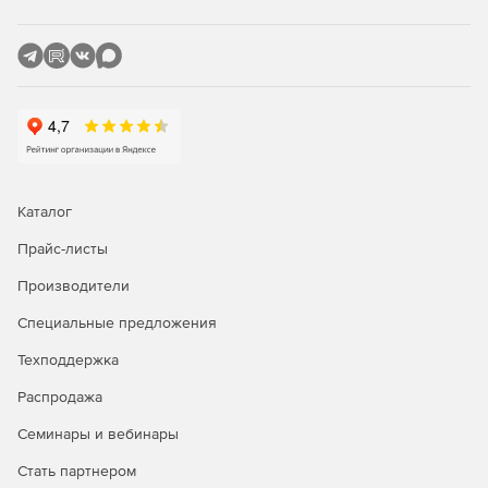
большие и сложные конфигурации баз данных,
возможно, придется использовать с некоторыми
адаптационными работами (уменьшение видимых
полей в некоторых таблицах и т. п.).
Каталог
Прайс-листы
Производители
Специальные предложения
Техподдержка
Распродажа
Семинары и вебинары
Стать партнером