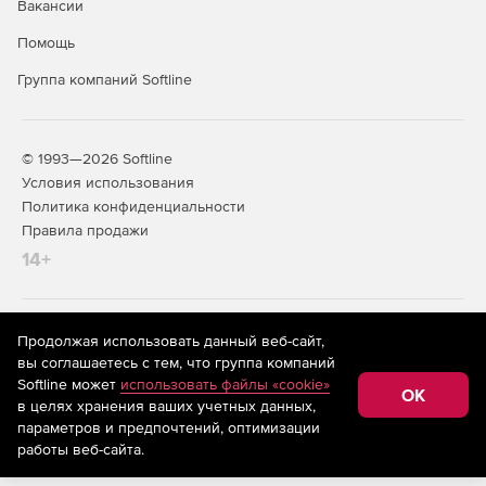
Вакансии
Помощь
Группа компаний Softline
© 1993—2026 Softline
Условия использования
Политика конфиденциальности
Правила продажи
14+
На информационном ресурсе store.softline.ru применяются
Продолжая использовать данный веб-сайт,
рекомендательные технологии
(информационные технологии
вы соглашаетесь с тем, что группа компаний
предоставления информации на основе сбора,
Softline может
использовать файлы «cookie»
систематизации и анализа сведений, относящихся к
OK
в целях хранения ваших учетных данных,
предпочтениям пользователей сети «Интернет»,
находящихся на территории Российской Федерации)
параметров и предпочтений, оптимизации
работы веб-сайта.