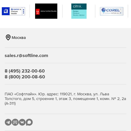
Учет и планирование поставок.
Контроль состояния запасов (склада).
Учет расхода материалов, малоценных и
быстроизнашивающихся предметов и денег.
Москва
Начисление и учет зарплат сотрудникам.
sales.r@softline.com
Работа с различными валютами и таблицами курсов.
8 (495) 232-00-60
Импорт и экспорт данных.
8 (800) 200-08-60
Отчетность и генерация документов по шаблонам.
ПАО «Софтлайн». Юр. адрес: 119021, г. Москва, ул. Льва
Доступ к гибкой структуре базы данных с настройкой
Толстого, дом 5, строение 1, этаж 3, помещение 1, комн. № 2, 2а
под любую предметную область.
(А-311)
Работа в многопользовательском режим с настройкой
прав доступа по всем элементам (таблицы, записи,
поля, меню, кнопки и т. п.).