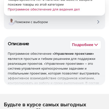
похожие товары из этой категории
Программное обеспечение для ведения дел
Поможем с выбором
Описание
Подробнее
Программное обеспечение
«Управление проектами»
является простым и гибким решением для поддержки
реализации проектов. «Управление проектами» – это
система управления краткосрочными задачами и
глобальными проектами, которая позволяет выстраивать
эффективное взаимодействие сотрудников компании,
контролировать их работу и сроки выполнения. В состав
продукта «Управление проектами» входят модули
складской системы, документооборота, контроля и
планирования ресурсов предприятия. Решение
«Управление проектами» реализовано в рамках
Будьте в курсе самых выгодных
концепции гибкой настройки структуры базы данных,