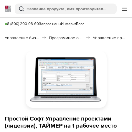
Softline
Поиск
Ме
8 (800) 200-08-60
Запрос цены
Инферит
Блог
Управление бизнесом, CRM/ERP
Программное обеспечение для ведения дел
Управление проектами
Простой Софт Управление проектами
(лицензии), ТАЙМЕР на 1 рабочее место