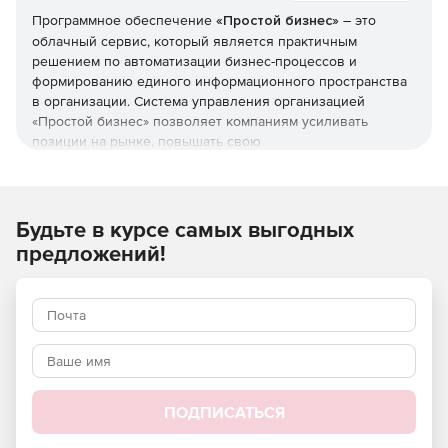
Программное обеспечение
«Простой бизнес»
– это
облачный сервис, который является практичным
решением по автоматизации бизнес-процессов и
формированию единого информационного пространства
в организации. Система управления организацией
«Простой бизнес» позволяет компаниям усиливать
позиции на рынке, повышать свою
конкурентоспособность, делает процессы контроля
прозрачными и эффективными. Благодаря продукту
«Простой бизнес» консолидируется управление задачами
и проектами, клиентами и персоналом, документами и
Будьте в курсе самых выгодных
электронной корреспонденцией. Решение «Простой
предложений!
бизнес» предназначается для малого и среднего бизнеса,
использующего компьютерные технологии для работы с
клиентами и документацией.
Управление организацией:
Иерархическое представление структуры проектов и
задач в виде дерева.
Быстрый поиск информации по введенной подстроке.
ПОДПИСАТЬСЯ
Использование стилизации внешнего вида