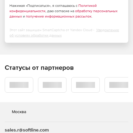
пользовательской программы.
Нажимая «Подписаться», я соглашаюсь с
Политикой
конфиденциальности
, даю согласие на
обработку персональных
Одновременная работа в нескольких окнах.
данных
и
получение информационных рассылок
.
Мгновенные оповещения об изменениях в проектах и
Этот сайт защищен SmartCaptcha от Yandex Cloud -
Уведомление
задачах.
об условиях обработки данных
Управление бизнесом:
Статусы от партнеров
Создание организации.
Добавление сотрудников.
Управление задачами персонала.
Ведение базы клиентов.
Москва
Управление бизнес-проектами.
sales.r@softline.com
Ведение документооборота.