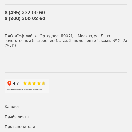
Управление сайтом компании.
8 (495) 232-00-60
8 (800) 200-08-60
Управление проектами:
ПАО «Софтлайн». Юр. адрес: 119021, г. Москва, ул. Льва
Толстого, дом 5, строение 1, этаж 3, помещение 1, комн. № 2, 2а
(А-311)
Отображение задач в дереве проектов и на
диаграмме Ганта.
Построение матрицы проектов.
Доступ к инструментам формирования статистики.
Учет финансовых показателей.
Коммуникация по проектаи с персоналом и клиентами
в задачах.
Каталог
Прайс-листы
Разграничение прав доступа.
Производители
Работа с файлами.