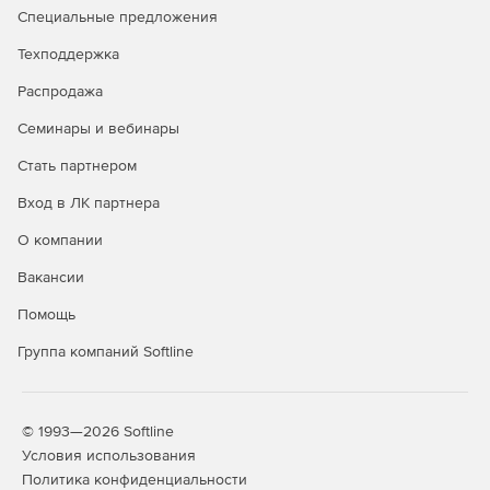
Специальные предложения
Техподдержка
Управление сайтом:
Распродажа
Создание страниц сайта.
Семинары и вебинары
Стать партнером
Управление иерархией страниц и структурой сайта.
Вход в ЛК партнера
Управление темами оформления сайта и
подключение своего шаблона дизайна страниц.
О компании
Вакансии
Добавление и менеджмент контента сайта.
Помощь
Автоматическое создание карты сайта и оглавления
разделов.
Группа компаний Softline
Управление временем появления и скрытия
информации на сайте.
© 1993—2026 Softline
Отображение статистики по контенту.
Условия использования
Политика конфиденциальности