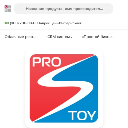
Softline
Поиск
Ме
8 (800) 200-08-60
Запрос цены
Инферит
Блог
Облачные решения (SaaS)
CRM системы
«Простой бизнес» (электронная версия)