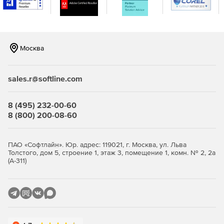
Provance IT Asset Management состоит из следующих
интегрированных модулей:
Москва
Asset Life Cycle Management
– позволяет управлять
и контролировать IT-активы предприятия,
отслеживать службы, которые они поддерживают, а
sales.r@softline.com
также планировать бюджет на IT.
Software License Management
– служит для
8 (495) 232-00-60
управления лицензиями на программное
8 (800) 200-08-60
обеспечение.
Contract and Lease Management
– предназначен для
ПАО «Софтлайн». Юр. адрес: 119021, г. Москва, ул. Льва
Толстого, дом 5, строение 1, этаж 3, помещение 1, комн. № 2, 2а
отслеживания и управления контрактами, которые
(А-311)
связаны с IT-активами.