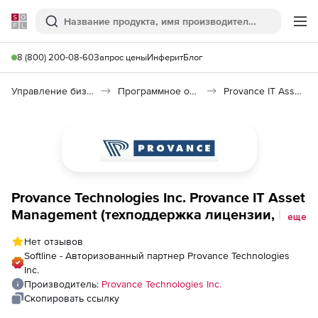
Softline
Поиск
Ме
8 (800) 200-08-60
Запрос цены
Инферит
Блог
Управление бизнесом, CRM/ERP
Программное обеспечение для ведения дел
Provance IT Asset Management
Provance Technologies Inc. Provance IT Asset
Management (техподдержка лицензии, Per
еще
50 SML PKG), IT Asset Management Pack
Нет отзывов
Annual Support (Per 50 SML PKG - Price Band
Softline - Авторизованный партнер Provance Technologies
3,000+)
Inc.
Производитель:
Provance Technologies Inc.
Скопировать ссылку