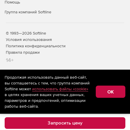
Помощь
Группа компаний Softline
© 1993—2026 Softline
Условия использования
Политика конфиденциальности
Правила продажи
14+
Продолжая использовать данный веб-сайт,
На информационном ресурсе store.softline.ru применяются
вы соглашаетесь с тем, что группа компаний
рекомендательные технологии
(информационные технологии
Softline может
использовать файлы «cookie»
предоставления информации на основе сбора,
OK
в целях хранения ваших учетных данных,
систематизации и анализа сведений, относящихся к
предпочтениям пользователей сети «Интернет»,
параметров и предпочтений, оптимизации
находящихся на территории Российской Федерации)
работы веб-сайта.
Запросить цену