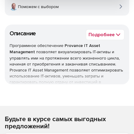
Поможем с выбором
Описание
Подробнее
Программное обеспечение
Provance IT Asset
Management
позволяет визуализировать IT-активы и
управлять ими на протяжении всего жизненного цикла,
начиная от приобретения и заканчивая списыванием.
Provance IT Asset Management позволяет оптимизировать
использование IT-активов, уменьшать затраты и
гарантировать полную отдачу от инвестиций в
технологии. Provance IT Asset Management представляет
собой мощное решение, которое легко интегрируется с
существующими сторонними продуктами в системе
предприятия. Provance IT Asset Management улучшает и
расширяет функциональность уже установленного
Будьте в курсе самых выгодных
программного обеспечения для управления IT, такого как
служба технической поддержки и инструменты сбора
предложений!
информации. Provance IT Asset Management дает