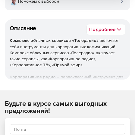
Поможем с выбором
Описание
Подробнее
Комплекс облачных сервисов «Телерадио»
включает
себя инструменты для корпоративных коммуникаций.
Комплекс облачных сервисов «Телерадио» включает
такие сервисы, как «Корпоративное радио»,
«Корпоративное ТВ», «Прямой эфир».
Корпоративное радио
– первоклассный инструмент для
HR, персональный помощник руководителя. Оперативное
информирование о самых важных корпоративных
событиях.
Будьте в курсе самых выгодных
Бренд-радио создается согласно внутренним
предложений!
принципам работы компании, с учетом комплаенс-
стратегии, кодекса поведения и имиджа организации.
Высокий уровень производства радиопрограммы —