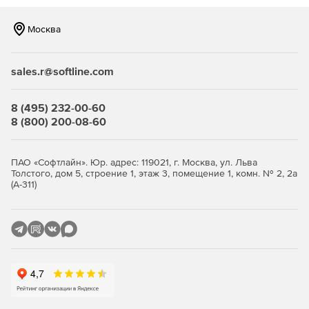
Трансляция может быть открытой или с
Москва
ограниченным доступом.
Пресс-конференция, важные изменения,
sales.r@softline.com
корпоративные события, связь офисов в разных
регионах, популяризация события/контента и т. д.
8 (495) 232-00-60
Различные форматы качества исходящего сигнала.
8 (800) 200-08-60
Возможности для брендинга плеера и всей
трансляции.
ПАО «Софтлайн». Юр. адрес: 119021, г. Москва, ул. Льва
Толстого, дом 5, строение 1, этаж 3, помещение 1, комн. № 2, 2а
(А-311)