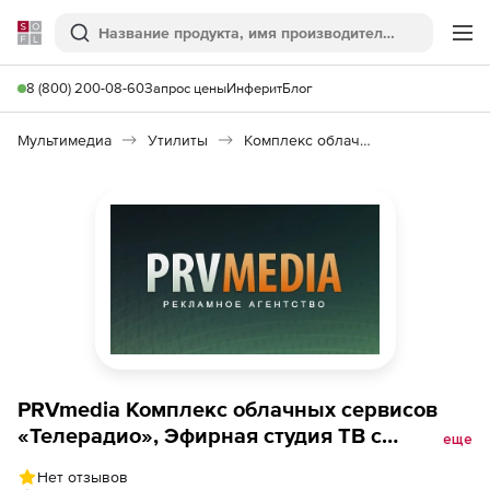
Softline
Поиск
Ме
8 (800) 200-08-60
Запрос цены
Инферит
Блог
Мультимедиа
Утилиты
Комплекс облачных сервисов «Телерадио»
PRVmedia Комплекс облачных сервисов
«Телерадио», Эфирная студия ТВ с
еще
хранилищем файлов 200 гБ (лицензия с
Нет отзывов
техподдержкой на 1 час), трафик 8 тБ