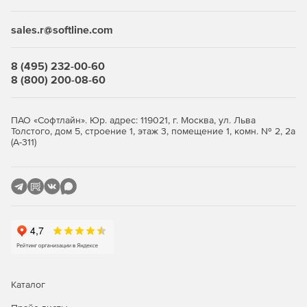
Адаптация стандартных расчетов для оптимизации
изделий нового поколения и устранение
sales.r@softline.com
необходимости в воссоздании расчетов.
Расчеты:
8 (495) 232-00-60
8 (800) 200-08-60
Выполнение расчетов с использованием стандартной
нотации операторов для алгебры, математического
анализа, дифференциальных уравнений, логики,
ПАО «Софтлайн». Юр. адрес: 119021, г. Москва, ул. Льва
линейной алгебры и пр.
Толстого, дом 5, строение 1, этаж 3, помещение 1, комн. № 2, 2а
(А-311)
Вычисление, решение символьных выражений и
манипулирование ими.
Поддержка разных типов файлов, включая:
скалярные значения, векторы и матрицы;
комплексные числа.
создание доступных для выбора списков
Каталог
элементов для выполнения расчетов с помощью
таких функций, как поле со списком и управление