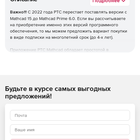
Подробнее
Важно!!!
С 2022 года PTC перестает поставлять версии с
Mathcad 15 до Mathcad Prime 6.0. Если вы рассчитываете
на приобретение именно этих версий программного
обеспечения, то мы можем предложить вариант покупки
в виде подписки на многолетний срок (до 4-х лет).
Приложение PTC Mathcad обладает простотой в
использовании и знакомым интерфейсом, с естественным
математическим представлением и интеллектуальным
управлением единицами измерения. Что самое важное,
вычислительные возможности приложения
обеспечивают гораздо более точные результаты, чем
Будьте в курсе самых выгодных
электронные таблицы. Используя богатый массив
функциональных возможностей в области
предложений!
математических расчетов приложения PTC Mathcad, вы
сможете задокументировать самые важные инженерные
расчеты, и это будет не сложнее, чем записать их на
листе бумаги. Покажите результаты своей работы,
используя разнообразные возможности форматирования
наряду с графиками, текстовыми блоками и
изображениями, собранными в едином документе,