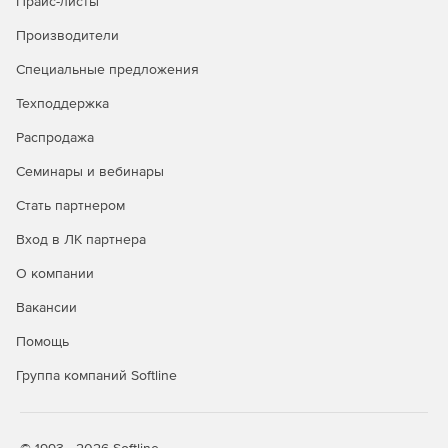
Прайс-листы
вводом.
Производители
Документация и представление:
Специальные предложения
Техподдержка
Документация и представление
Распродажа
Обеспечивающий работу с несколькими документами,
ориентированный на задачи интерфейс пользователя.
Семинары и вебинары
Редактирование документов в режиме WYSIWYG.
Стать партнером
Вход в ЛК партнера
Форматирование и управление документами
О компании
Полный контроль форматирования текста и формул
Вакансии
Наличие свертываемых и блокируемых областей
Помощь
позволяет предотвратить просмотр информации,
являющейся внутренней информацией компании, или
Группа компаний Softline
внесение в нее изменений
Технические требования
: