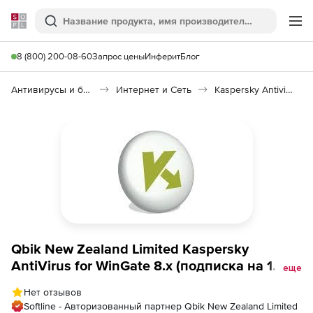
Softline
Поиск
Ме
8 (800) 200-08-60
Запрос цены
Инферит
Блог
Антивирусы и безопасность
Интернет и Сеть
Kaspersky Antivirus for WinGate 8
Qbik New Zealand Limited Kaspersky
AntiVirus for WinGate 8.x (подписка на 1
еще
год), 25 пользователей
Нет отзывов
Softline - Авторизованный партнер Qbik New Zealand Limited