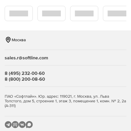
администраторам возможность настраивать, как
WinGate будет обрабатывать обнаруживаемые
заражения.
Обновления. Программа обеспечивает обновление
вирусных баз данных.
Москва
Оправка вирусов в карантин. Безопасная изоляция
файлов гарантирует предотвращение заражения всей
sales.r@softline.com
сети. В карантине администраторы могут
просматривать подробную информацию о
перехваченных вирусах.
8 (495) 232-00-60
8 (800) 200-08-60
Сканирование FTP. При загрузке файлов посредством
FTP-прокси Kaspersky Antivirus for WinGate проверяет
их на безопасность.
ПАО «Софтлайн». Юр. адрес: 119021, г. Москва, ул. Льва
Толстого, дом 5, строение 1, этаж 3, помещение 1, комн. № 2, 2а
(А-311)