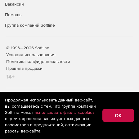
Вакансии
Помощь
Группа компаний Softline
© 1993—2026 Softline
Условия использования
Политика конфиденциальности
Правила продажи
14+
На информационном ресурсе store.softline.ru применяются
Продолжая использовать данный веб-сайт,
рекомендательные технологии
(информационные технологии
вы соглашаетесь с тем, что группа компаний
предоставления информации на основе сбора,
Softline может
использовать файлы «cookie»
систематизации и анализа сведений, относящихся к
OK
в целях хранения ваших учетных данных,
предпочтениям пользователей сети «Интернет»,
находящихся на территории Российской Федерации)
параметров и предпочтений, оптимизации
работы веб-сайта.