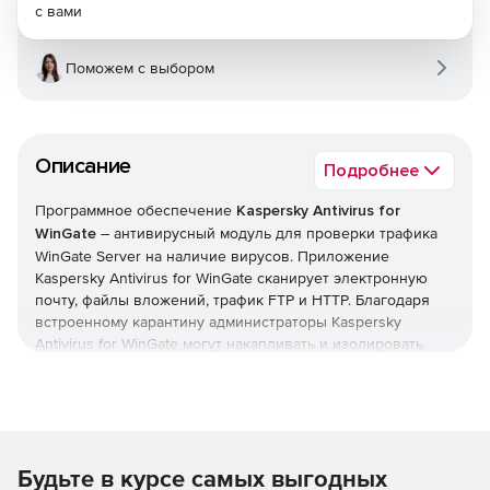
с вами
Поможем с выбором
Описание
Подробнее
Программное обеспечение
Kaspersky Antivirus for
WinGate
– антивирусный модуль для проверки трафика
WinGate Server на наличие вирусов. Приложение
Kaspersky Antivirus for WinGate сканирует электронную
почту, файлы вложений, трафик FTP и HTTP. Благодаря
встроенному карантину администраторы Kaspersky
Antivirus for WinGate могут накапливать и изолировать
пойманные вирусы в безопасном месте. Карантин
позволяет просматривать всю дополнительную
информацию о вредоносных файлах – типе вирусов,
источниках инфекции, действиях, вызвавших заражение
и т. п. Kaspersky Antivirus for WinGate является мощным и
Будьте в курсе самых выгодных
простым в управлении решением по защите всей