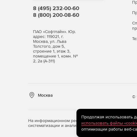
Пр
8 (495) 232-00-60
Пр
8 (800) 200-08-60
С
п
ПАО «Софтлайн». Юр.
адрес: 119021, г.
Те
Москва, ул. Льва
Толстого, дом 5,
строение 1, этаж 3,
помещение 1, комн. №
2, 2а (А-311)
Москва
© 
Продолжая использовать дан
На информационном ресурсе store.softline.ru примен
использовать файлы «cooki
систематизации и анализа сведений, относящихся к 
оптимизации работы веб-са