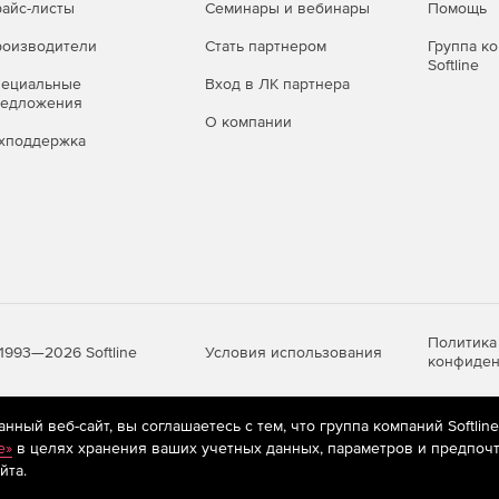
айс-листы
Семинары и вебинары
Помощь
оизводители
Стать партнером
Группа к
Softline
пециальные
Вход в ЛК партнера
редложения
О компании
хподдержка
Политика
Условия использования
1993—2026 Softline
конфиден
ный веб-сайт, вы соглашаетесь с тем, что группа компаний Softlin
яются
рекомендательные технологии
(информационные технологии п
e»
в целях хранения ваших учетных данных, параметров и предпочт
предпочтениям пользователей сети «Интернет», находящихся на те
йта.