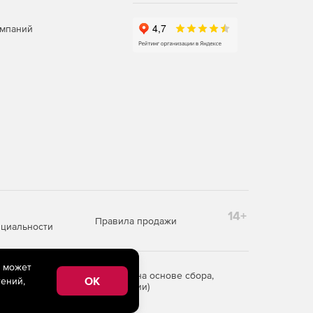
омпаний
14+
Правила продажи
циальности
e может
редоставления информации на основе сбора,
OK
ений,
рритории Российской Федерации)