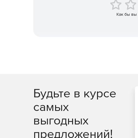
Для OEM-производителей: можно стать на ш
Как бы вы
и поддерживаемых решений на основе одног
Гибкая платформа – масштабирование вверх, 
Платформа Qlik Analytics охватывает широкий сп
информационных панелей и отчетов до настраив
могут получить доступ к библиотеке движка Qlik
встраивания визуальной аналитики в существу
компьютеров, Интернета или мобильных устройс
Будьте в курсе
самых
выгодных
предложений!