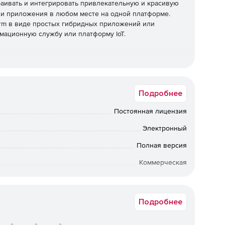
раивать и интегрировать привлекательную и красивую
ли приложения в любом месте на одной платформе.
tform в виде простых гибридных приложений или
мационную службу или платформу IoT.
налитики для создания и повторного использования
визуализаций для ускорения выхода на рынок.
Подробнее
а движке Qlik Associative - на том же движке, который
Постоянная лицензия
Электронный
нтских API-интерфейсов для быстрого создания
Полная версия
ний.
Коммерческая
Срок доставки: 1-3 раб.дн. Softline.
лучшения пользовательского опыта
Подробнее
превзойденный визуальный и интерактивный интерфейс,
довать больше в своих данных.