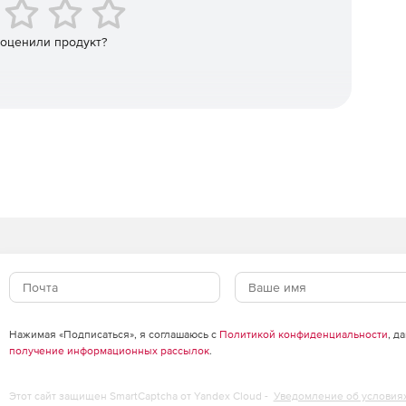
аг впереди конкурентов с помощью легко создаваемых
 оценили продукт?
о поставщика аналитики.
вниз и поперек
ектр вариантов использования аналитики, от
аемого аналитического приложения. Разработчики
 Associative и библиотеке визуализаций для
ющие приложения рабочих процессов для настольных
тв.
Нажимая «Подписаться», я соглашаюсь с
Политикой конфиденциальности
, д
получение информационных рассылок
.
Этот сайт защищен SmartCaptcha от Yandex Cloud -
Уведомление об условия