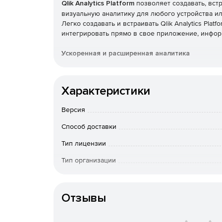
Qlik Analytics Platform
позволяет создавать, вст
визуальную аналитику для любого устройства и
Легко создавать и встраивать Qlik Analytics Pla
интегрировать прямо в свое приложение, инфор
Ускоренная и расширенная аналитика
Использование современной среды разработки а
моделей данных, конфигураций безопасности и 
Характеристики
Можно создавать свои собственные решения н
Версия
использовался для создания продуктов Qlik.
Способ доставки
Использование встроенной библиотеки клие
Тип лицензии
расширений визуализации и гибридных реше
Тип организации
Одна платформа для встраивания аналитики
Особенности доставки
Единая платформа для визуализации данных и у
Отзывы
Платформа Qlik Analytics предоставляет не
позволяющий пользователям видеть и иссле