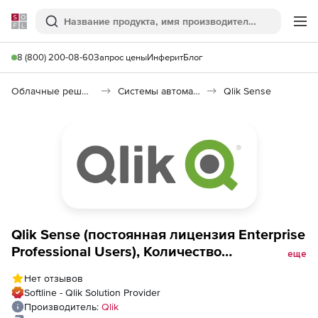
Softline
Поиск
Ме
8 (800) 200-08-60
Запрос цены
Инферит
Блог
Облачные решения (SaaS)
Системы автоматизации (SaaS)
Qlik Sense
Qlik Sense (постоянная лицензия Enterprise
Professional Users), Количество
еще
пользователей
Нет отзывов
Softline - Qlik Solution Provider
Производитель:
Qlik