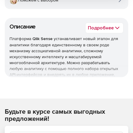
Поможем с выбором
Описание
Подробнее
Платформа
Qlik Sense
устанавливает новый эталон для
аналитики благодаря единственному в своем роде
механизму ассоциативной аналитики, сложному
искусственному интеллекту и масштабируемой
многооблачной архитектуре. Можно разрабатывать
любую аналитику с помощью полного набора открытых
API-интерфейсов и внедрять их в любое приложение,
проект или процесс с мощной поддержкой встроенной
аналитики.
Современная аналитика мирового уровня, доступная
каждому
Будьте в курсе самых выгодных
Платформа Qlik Sense предназначена для руководителей,
предложений!
лиц, принимающих решения, аналитиков и других
специалистов. Можно включить любой вариант