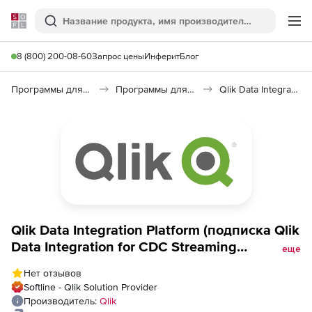
Softline
Поиск
Ме
8 (800) 200-08-60
Запрос цены
Инферит
Блог
Программы для программирования
Программы для работы с базами данных
Qlik Data Integration Platform
Qlik Data Integration Platform (подписка Qlik
Data Integration for CDC Streaming
еще
Mainframe Source), 2 Targets
Нет отзывов
Softline - Qlik Solution Provider
Производитель:
Qlik