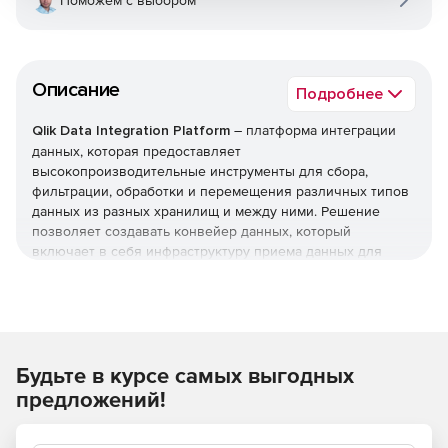
Поможем с выбором
Описание
Подробнее
Qlik Data Integration Platform
– платформа интеграции
данных, которая предоставляет
высокопроизводительные инструменты для сбора,
фильтрации, обработки и перемещения различных типов
данных из разных хранилищ и между ними. Решение
позволяет создавать конвейер данных, который
включает в себя инфраструктуру приема данных для
подключения к различным приложениям и системам, ПО
для репликации базы данных, архитектуру передачи
данных и графический разработчик процессов.
С помощью одной унифицированной платформы можно
Будьте в курсе самых выгодных
быстрее и эффективнее извлекать, фильтровать,
преобразовывать, распределять, объединять и
предложений!
синхронизировать данные между несколькими
хранилищами.