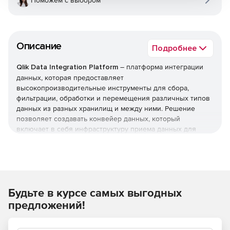
Поможем с выбором
Описание
Подробнее
Qlik Data Integration Platform
– платформа интеграции
данных, которая предоставляет
высокопроизводительные инструменты для сбора,
фильтрации, обработки и перемещения различных типов
данных из разных хранилищ и между ними. Решение
позволяет создавать конвейер данных, который
включает в себя инфраструктуру приема данных для
подключения к различным приложениям и системам, ПО
для репликации базы данных, архитектуру передачи
данных и графический разработчик процессов.
С помощью одной унифицированной платформы можно
Будьте в курсе самых выгодных
быстрее и эффективнее извлекать, фильтровать,
преобразовывать, распределять, объединять и
предложений!
синхронизировать данные между несколькими
хранилищами.