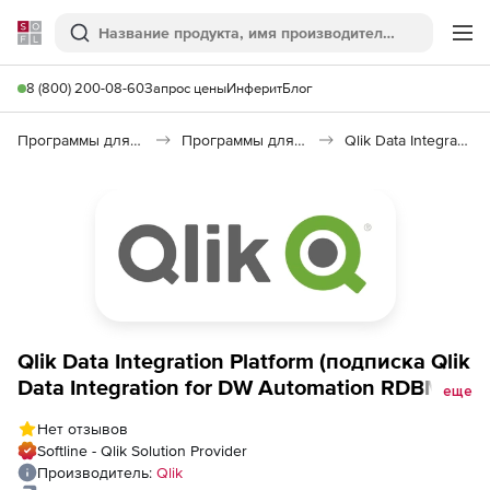
Softline
Поиск
Ме
8 (800) 200-08-60
Запрос цены
Инферит
Блог
Программы для программирования
Программы для работы с базами данных
Qlik Data Integration Platform
Qlik Data Integration Platform (подписка Qlik
Data Integration for DW Automation RDBMS
еще
Source), 1 Target
Нет отзывов
Softline - Qlik Solution Provider
Производитель:
Qlik