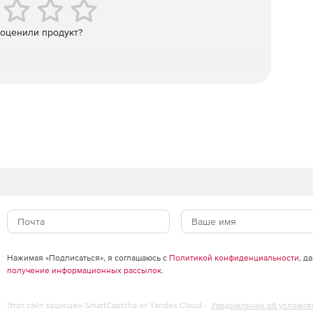
 оценили продукт?
Нажимая «Подписаться», я соглашаюсь с
Политикой конфиденциальности
, д
получение информационных рассылок
.
Этот сайт защищен SmartCaptcha от Yandex Cloud -
Уведомление об условия