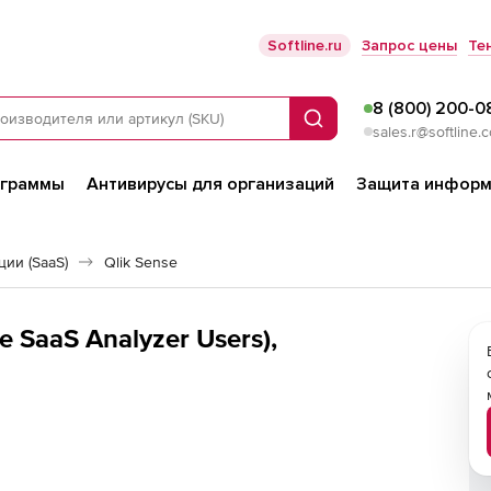
Softline.ru
Запрос цены
Те
8 (800) 200-0
Поиск
sales.r@softline.
ограммы
Антивирусы для организаций
Защита информ
ии (SaaS)
Qlik Sense
e SaaS Analyzer Users),