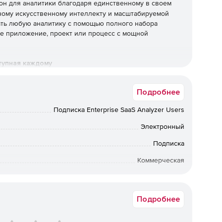
он для аналитики благодаря единственному в своем
ному искусственному интеллекту и масштабируемой
ать любую аналитику с помощью полного набора
ое приложение, проект или процесс с мощной
тупная каждому
одителей, лиц, принимающих решения, аналитиков и
Подробнее
риант использования BI и предоставить пользователям
получить информацию на основе запросов.
Подписка Enterprise SaaS Analyzer Users
Электронный
енно повышают уровень грамотности по данным
Подписка
тизируя процессы, понимая вопросы и отвечая на
Коммерческая
Срок доставки: 1-3 раб.дн. Softline.
Подробнее
ть любое сочетание SaaS, локального и частного
ощью интеграции данных корпоративного класса,