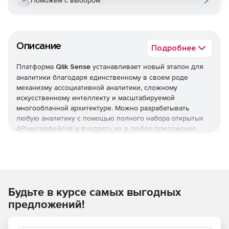
Поможем с выбором
Описание
Подробнее
Платформа
Qlik Sense
устанавливает новый эталон для
аналитики благодаря единственному в своем роде
механизму ассоциативной аналитики, сложному
искусственному интеллекту и масштабируемой
многооблачной архитектуре. Можно разрабатывать
любую аналитику с помощью полного набора открытых
API-интерфейсов и внедрять их в любое приложение,
проект или процесс с мощной поддержкой встроенной
аналитики.
Современная аналитика мирового уровня, доступная
каждому
Будьте в курсе самых выгодных
Платформа Qlik Sense предназначена для руководителей,
предложений!
лиц, принимающих решения, аналитиков и других
специалистов. Можно включить любой вариант