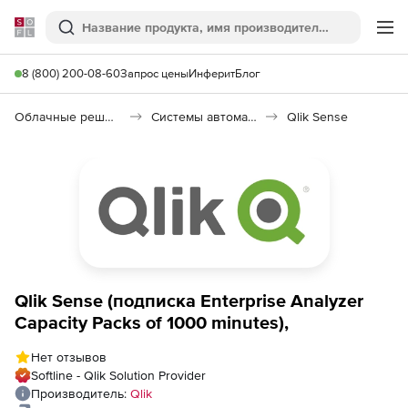
Softline
Поиск
Ме
8 (800) 200-08-60
Запрос цены
Инферит
Блог
Облачные решения (SaaS)
Системы автоматизации (SaaS)
Qlik Sense
Qlik Sense (подписка Enterprise Analyzer
Capacity Packs of 1000 minutes),
Нет отзывов
Softline - Qlik Solution Provider
Производитель:
Qlik