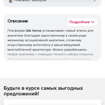
Поможем с выбором
Описание
Подробнее
Платформа
Qlik Sense
устанавливает новый эталон для
аналитики благодаря единственному в своем роде
механизму ассоциативной аналитики, сложному
искусственному интеллекту и масштабируемой
многооблачной архитектуре. Можно разрабатывать
любую аналитику с помощью полного набора открытых
API-интерфейсов и внедрять их в любое приложение,
проект или процесс с мощной поддержкой встроенной
аналитики.
Современная аналитика мирового уровня, доступная
каждому
Будьте в курсе самых выгодных
Платформа Qlik Sense предназначена для руководителей,
предложений!
лиц, принимающих решения, аналитиков и других
специалистов. Можно включить любой вариант