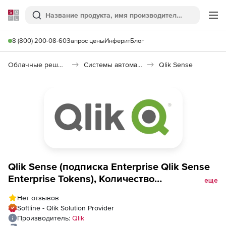
Softline
Поиск
Ме
8 (800) 200-08-60
Запрос цены
Инферит
Блог
Облачные решения (SaaS)
Системы автоматизации (SaaS)
Qlik Sense
Qlik Sense (подписка Enterprise Qlik Sense
Enterprise Tokens), Количество
еще
пользователей
Нет отзывов
Softline - Qlik Solution Provider
Производитель:
Qlik