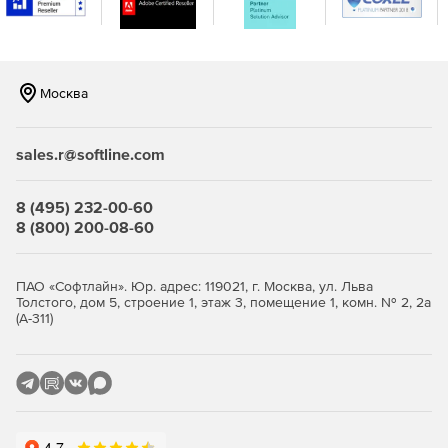
CSAT определит зону, требующую внимания, и предложит
меры, которые необходимо предпринять.
Проверка конечных точек
Москва
CSAT собирает информацию об учетных записях,
правилах брандмауэра, установленных приложениях, OS /
Service Pack, общих ресурсах и реестре.
sales.r@softline.com
Active Directory и Azure Active Directory
8 (495) 232-00-60
8 (800) 200-08-60
CSAT извлекает информацию о пользователе и группе,
идентифицирует внешних пользователей и
(неиспользуемые) учетные записи (включая учетные
ПАО «Софтлайн». Юр. адрес: 119021, г. Москва, ул. Льва
записи администратора) на основе разных правил и
Толстого, дом 5, строение 1, этаж 3, помещение 1, комн. № 2, 2а
логики.
(А-311)
Office 365, SharePoint и Fileshares
CSAT просматривает содержимое в Office 365, SharePoint
& Fileshares для лично идентифицируемой информации
(PII). Также предоставляется доступ к сайтам и документам
SharePoint. Затем это сравнивается со счетами в Active