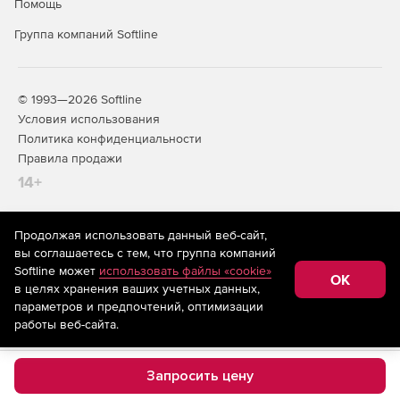
Помощь
Группа компаний Softline
© 1993—2026 Softline
Условия использования
Политика конфиденциальности
Правила продажи
14+
Продолжая использовать данный веб-сайт,
На информационном ресурсе store.softline.ru применяются
вы соглашаетесь с тем, что группа компаний
рекомендательные технологии
(информационные технологии
Softline может
использовать файлы «cookie»
предоставления информации на основе сбора,
OK
в целях хранения ваших учетных данных,
систематизации и анализа сведений, относящихся к
предпочтениям пользователей сети «Интернет»,
параметров и предпочтений, оптимизации
находящихся на территории Российской Федерации)
работы веб-сайта.
Запросить цену