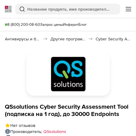
Softline
Поиск
Ме
8 (800) 200-08-60
Запрос цены
Инферит
Блог
Антивирусы и безопасность
Другие программы
Cyber Security Assessment Tool
QSsolutions Cyber Security Assessment Tool
(подписка на 1 год), до 30000 Endpoints
Нет отзывов
Производитель:
QSsolutions