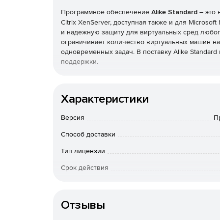
Программное обеспечение
Alike Standard
– это 
Citrix XenServer, доступная также и для Microso
и надежную защиту для виртуальных сред любого
ограничивает количество виртуальных машин на
одновременных задач. В поставку Alike Standard
поддержки.
Продукты Alike включают в себя все возможнос
резервирования, такие как глобальная дедупли
Характеристики
резервирование памяти и жесткого диска и т. д.
и администрировании, а их кроссплатформеннос
Версия
П
(Citrix XenServer или Microsoft Hyper-V) и восста
Способ доставки
Особенности Alike Standard:
Тип лицензии
Поддержка Citrix XenServer. Максимально бы
Срок действия
Простое масштабирование. Возможность лег
Тип организации
виртуальных модулей, нагружающих системны
Отзывы
Полная VSS-защита. Собственная технологи