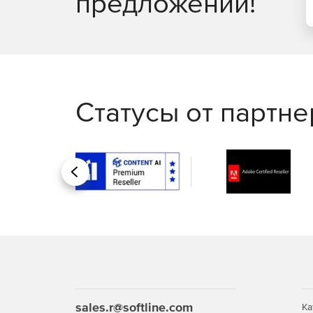
предложений!
Статусы от партн
Назад
sales.r@softline.com
Ка