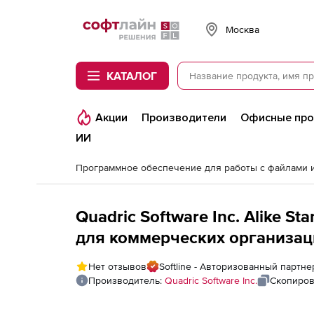
Softline
Москва
КАТАЛОГ
Акции
Производители
Офисные пр
ИИ
Quadric Software Inc. Alike S
для коммерческих организаций
Years Maintenance
Нет отзывов
Softline - Авторизованный партнер
Производитель:
Quadric Software Inc.
Скопиров