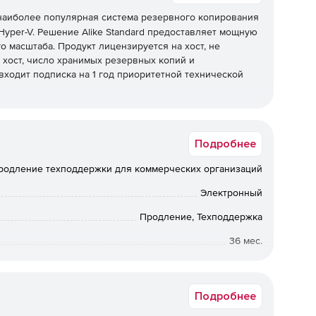
наиболее популярная система резервного копирования
ft Hyper-V. Решение Alike Standard предоставляет мощную
 масштаба. Продукт лицензируется на хост, не
 хост, число хранимых резервных копий и
 входит подписка на 1 год приоритетной технической
ти, необходимые решениям для виртуального
кация, мгновенное восстановление файлов,
Подробнее
 Решения отличаются простотой в установке, настройке
ть позволяет делать резервную копию с одной системы
родление техподдержки для коммерческих организаций
навливать на другую.
Электронный
Продление, Техподдержка
строе резервирование и тесная интеграция.
36 мес.
ко расширяться и сжиматься без дополнительных
Коммерческая
е ресурсы, и ненужных агентов.
Подробнее
я Q-Hybrid предоставляет эффективную защиту любых