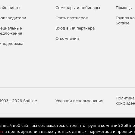
айс-листы
Семинары и вебинары
Помощь
оизводители
Стать партнером
Группа к
Softline
пециальные
Вход в ЛК партнера
редложения
О компании
хподдержка
Политика
Условия использования
1993—2026 Softline
конфиден
яются
рекомендательные технологии
(информационные технологии п
ный веб-сайт, вы соглашаетесь с тем, что группа компаний Softlin
предпочтениям пользователей сети «Интернет», находящихся на те
e»
в целях хранения ваших учетных данных, параметров и предпочт