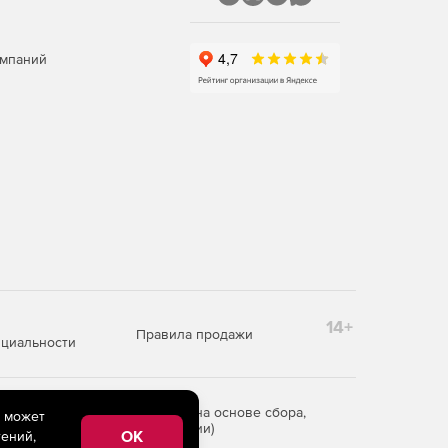
омпаний
14+
Правила продажи
циальности
редоставления информации на основе сбора,
e может
рритории Российской Федерации)
OK
ений,