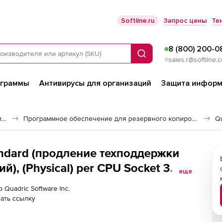
Softline.ru
Запрос цены
Те
8 (800) 200-0
Поиск
sales.r@softline.
ограммы
Антивирусы для организаций
Защита информ
Программное обеспечение для работы с файлами и дисками
Программное обеспечение для резервного копирования
Qu
tandard (продление техподдержки
), (Physical) per CPU Socket 3
еще
 Quadric Software Inc.
ать ссылку