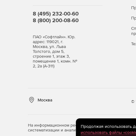
Пр
8 (495) 232-00-60
Пр
8 (800) 200-08-60
С
п
ПАО «Софтлайн». Юр.
адрес: 119021, г.
Те
Москва, ул. Льва
Толстого, дом 5,
строение 1, этаж 3,
помещение 1, комн. №
2, 2а (А-311)
Москва
© 
На информационном ресурсе store.softline.ru примен
Продолжая использовать дан
систематизации и анализа сведений, относящихся к 
использовать файлы «cooki