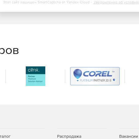
Этот сайт защищен SmartCaptcha от Yandex Cloud -
Уведомление об условия
еров
талог
Распродажа
Вакансии