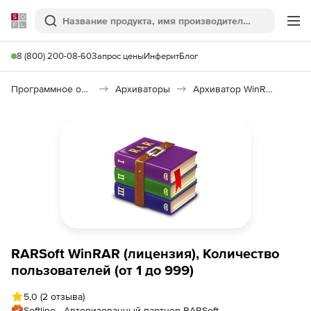
Softline
Поиск
Ме
8 (800) 200-08-60
Запрос цены
Инферит
Блог
Программное обеспечение для работы с файлами и дисками
Архиваторы
Архиватор WinRAR 7
RARSoft WinRAR (лицензия), Количество
пользователей (от 1 до 999)
5,0
(2 отзыва)
Softline - Авторизованный партнер RARSoft