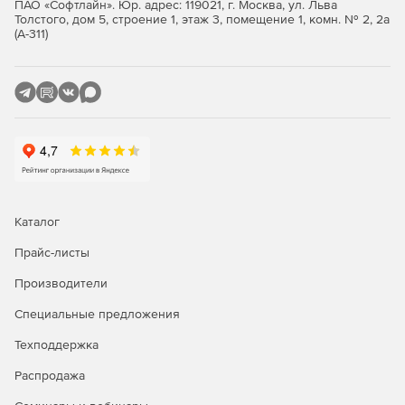
ПАО «Софтлайн». Юр. адрес: 119021, г. Москва, ул. Льва
Толстого, дом 5, строение 1, этаж 3, помещение 1, комн. № 2, 2а
Многотомные архивы – полная поддержка
(А-311)
многотомных архивов и создание
самораспаковывающихся (SFX) архивов.
Поддерживает имена файлов из символов различных
языков мира (Unicode).
Соответствие требованиям. Административные
элементы управления обеспечивают полный
контроль над паролями, предотвращают случайное
изменение архивов и защищают данные.
Каталог
Прайс-листы
Производители
Специальные предложения
Техподдержка
Распродажа