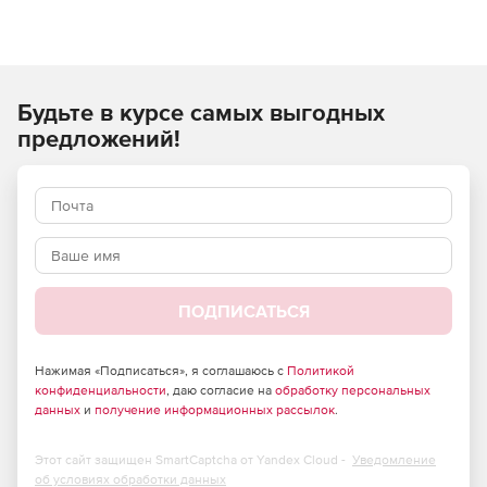
без использования обычного или внешнего хранилища.
Компьютер также имеет универсальный дизайн, который
не выбивается из общей офисной обстановки, с
эргономичным корпусом для удобного расположения на
Будьте в курсе самых выгодных
столе.
предложений!
ПОДПИСАТЬСЯ
Нажимая «Подписаться», я соглашаюсь с
Политикой
конфиденциальности
, даю согласие на
обработку персональных
данных
и
получение информационных рассылок
.
Этот сайт защищен SmartCaptcha от Yandex Cloud -
Уведомление
об условиях обработки данных