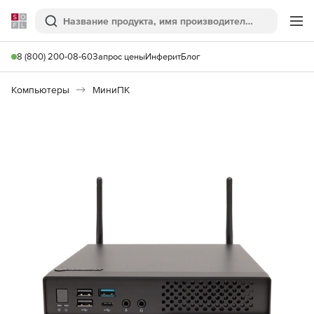
Softline
Поиск
Ме
8 (800) 200-08-60
Запрос цены
Инферит
Блог
Компьютеры
МиниПК