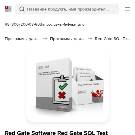
Softline
Поиск
Ме
8 (800) 200-08-60
Запрос цены
Инферит
Блог
Программы для программирования
Программы для работы с базами данных
Red Gate SQL Test
Red Gate Software Red Gate SQL Test