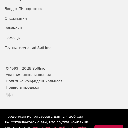
Вход в ЛК партнера
О компании
Вакансии
Помощь
Группа компаний Softline
© 1993—2026 Softline
Условия использования
Политика конфиденциальности
Правила продажи
14+
На информационном ресурсе store.softline.ru применяются
Продолжая использовать данный веб-сайт,
рекомендательные технологии
(информационные технологии
вы соглашаетесь с тем, что группа компаний
предоставления информации на основе сбора,
Softline может
использовать файлы «cookie»