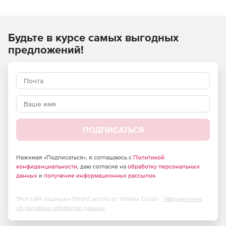
необходимых целей при генерации баз данных.
Характеристики Red Gate SQL Test:
Будьте в курсе самых выгодных
Создание тестов кода с помощью T-SQL в SQL Server
предложений!
Management Studio.
Присвоение имен тестам и их категоризация.
Запуск тестов в один клик.
Возможность одновременного запуска нескольких
тестов.
ПОДПИСАТЬСЯ
Отображение результатов тестирование и
уведомление о выявленных ошибках.
Нажимая «Подписаться», я соглашаюсь с
Политикой
конфиденциальности
, даю согласие на
обработку персональных
данных
и
получение информационных рассылок
.
Редактирование тестов в SQL Server Management
Studio.
Этот сайт защищен SmartCaptcha от Yandex Cloud -
Уведомление
Использование SQL Prompt для ускорения работы с
об условиях обработки данных
исходным кодом.