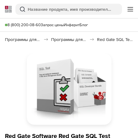
Softline
Поиск
Ме
8 (800) 200-08-60
Запрос цены
Инферит
Блог
Программы для программирования
Программы для работы с базами данных
Red Gate SQL Test
Red Gate Software Red Gate SQL Test