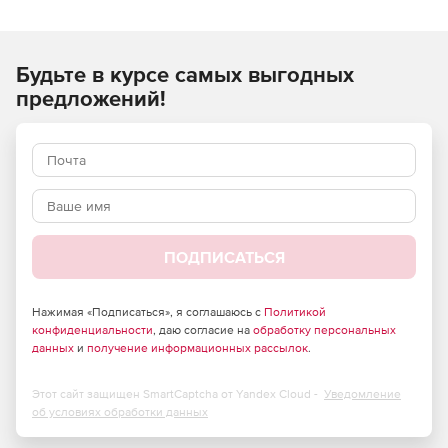
необходимых целей при генерации баз данных.
Характеристики Red Gate SQL Test:
Будьте в курсе самых выгодных
Создание тестов кода с помощью T-SQL в SQL Server
предложений!
Management Studio.
Присвоение имен тестам и их категоризация.
Запуск тестов в один клик.
Возможность одновременного запуска нескольких
тестов.
ПОДПИСАТЬСЯ
Отображение результатов тестирование и
уведомление о выявленных ошибках.
Нажимая «Подписаться», я соглашаюсь с
Политикой
конфиденциальности
, даю согласие на
обработку персональных
данных
и
получение информационных рассылок
.
Редактирование тестов в SQL Server Management
Studio.
Этот сайт защищен SmartCaptcha от Yandex Cloud -
Уведомление
Использование SQL Prompt для ускорения работы с
об условиях обработки данных
исходным кодом.