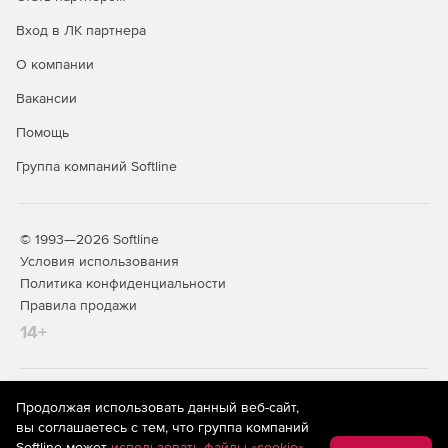
Вход в ЛК партнера
О компании
Вакансии
Помощь
Группа компаний Softline
© 1993—2026 Softline
Условия использования
Политика конфиденциальности
Правила продажи
14+
На информационном ресурсе store.softline.ru применяются
Продолжая использовать данный веб-сайт,
рекомендательные технологии
(информационные технологии
вы соглашаетесь с тем, что группа компаний
предоставления информации на основе сбора,
Softline может
использовать файлы «cookie»