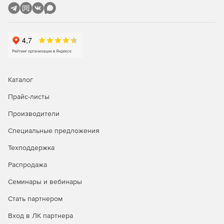
SQL Connect
– это дополнительный модуль для
Microsoft Visual Studio, упрощающий процессы
разработки баз данных и контроля их версий. SQL
Connect позволяет работать над кодом баз данных в
Microsoft Visual Studio так же, как над кодом
приложений. Red Gate SQL Connect отличается
простотой установки и функционирования, не требует
переключаться между различными средствами
Каталог
разработки и помогает в непрерывной интеграции.
Прайс-листы
SQL Prompt Pro
– представляет собой встроенный
Производители
модуль для SQL Server Management Studio, Query
Analyzer, Visual Studio, позволяющий
Специальные предложения
автоматизировать поиск объекта по его
наименованию, синтаксиса базы данных, сниппетов с
Техподдержка
помощью выбора соответствующего кода. Скрипт
Распродажа
Layout автоматически обеспечивает легкую
читаемость кодов, что облегчает работу с
Семинары и вебинары
незнакомыми скриптами.
Стать партнером
SmartAssembly Pro
– это .NET-обфускатор и система
Вход в ЛК партнера
автоматической отчетности об обнаруженных