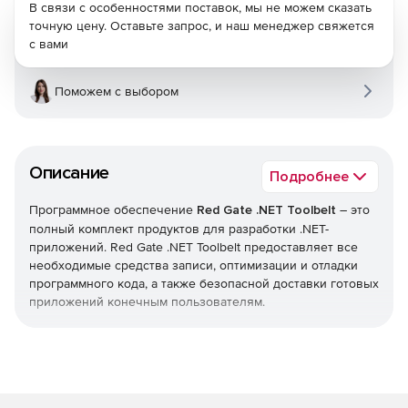
В связи с особенностями поставок, мы не можем сказать
точную цену. Оставьте запрос, и наш менеджер свяжется
с вами
Поможем с выбором
Описание
Подробнее
Программное обеспечение
Red Gate .NET Toolbelt
– это
полный комплект продуктов для разработки .NET-
приложений. Red Gate .NET Toolbelt предоставляет все
необходимые средства записи, оптимизации и отладки
программного кода, а также безопасной доставки готовых
приложений конечным пользователям.
В состав Red Gate .NET Toolbelt входят решения ANTS
Performance Profiler Pro, ANTS Memory Profiler, .NET Demon,
.NET Reflector Pro, SQL Connect, SQL Prompt Pro и
SmartAssembly Pro. По сравнению с покупкой этих