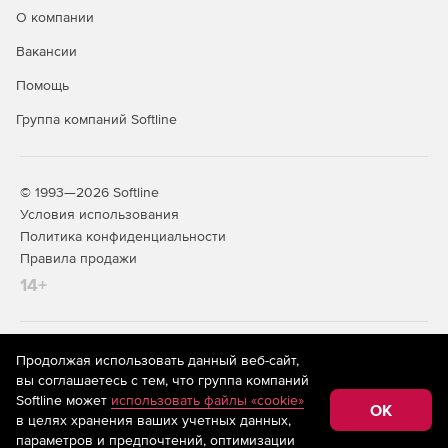
ошибках и работе возможностей приложений.
О компании
Функции Red Gate SmartAssembly позволяют
выполнять защиту и обфускацию .NET-кода, а также
Вакансии
получать от клиентов отчеты об ошибках и
Помощь
использовании реализованных в приложениях
возможностей.
Группа компаний Softline
© 1993—2026 Softline
Условия использования
Политика конфиденциальности
Правила продажи
14+
На информационном ресурсе store.softline.ru применяются
Продолжая использовать данный веб-сайт,
рекомендательные технологии
(информационные технологии
вы соглашаетесь с тем, что группа компаний
предоставления информации на основе сбора,
Softline может
использовать файлы «cookie»
систематизации и анализа сведений, относящихся к
OK
в целях хранения ваших учетных данных,
предпочтениям пользователей сети «Интернет»,
находящихся на территории Российской Федерации)
параметров и предпочтений, оптимизации