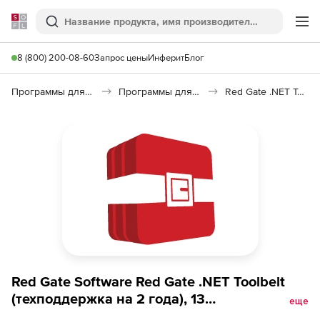
Softline
Поиск
Ме
8 (800) 200-08-60
Запрос цены
Инферит
Блог
Программы для программирования
Программы для разработки ПО
Red Gate .NET Toolbelt
Red Gate Software Red Gate .NET Toolbelt
(техподдержка на 2 года), 13
еще
пользователей