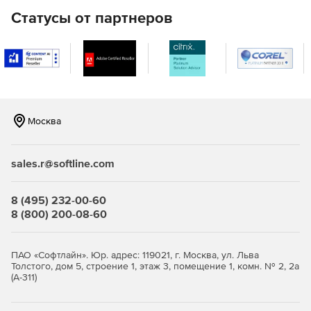
непрерывной компиляции .NET-кода в среде Visual
Статусы от партнеров
Studio. Платформа Visual Studio выполняет
компиляцию измененного проекта и всех зависимых
от него проектов, а Red Gate .NET Demon проверяет,
имеют ли эти изменения отношение к публичному
интерфейсу проекта – если нет, то зависимые
проекты корректировать не нужно. Кроме того, Red
Gate .NET Demon может компилировать приложения
Москва
Silverlight.
.NET Reflector Pro
– это инструмент декомпиляции
sales.r@softline.com
кода стороннего ПО, генерации файлов PDB для
декомпилированного кода и выполнения
динамической декомпиляции в Microsoft Visual Studio.
8 (495) 232-00-60
Включает в себя настольную версию Red Gate .NET
8 (800) 200-08-60
Reflector и расширение Visual Studio. Приложение
.NET Reflector представляет собой браузер сборки
для платформы Microsoft .NET, который может
ПАО «Софтлайн». Юр. адрес: 119021, г. Москва, ул. Льва
использоваться в рамках процедур обзора, анализа,
Толстого, дом 5, строение 1, этаж 3, помещение 1, комн. № 2, 2а
(А-311)
декомпиляции и исправления ошибок содержимого
любой .NET-сборки.