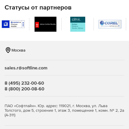
непрерывной компиляции .NET-кода в среде Visual
Статусы от партнеров
Studio. Платформа Visual Studio выполняет
компиляцию измененного проекта и всех зависимых
от него проектов, а Red Gate .NET Demon проверяет,
имеют ли эти изменения отношение к публичному
интерфейсу проекта – если нет, то зависимые
проекты корректировать не нужно. Кроме того, Red
Gate .NET Demon может компилировать приложения
Москва
Silverlight.
.NET Reflector Pro
– это инструмент декомпиляции
sales.r@softline.com
кода стороннего ПО, генерации файлов PDB для
декомпилированного кода и выполнения
динамической декомпиляции в Microsoft Visual Studio.
8 (495) 232-00-60
Включает в себя настольную версию Red Gate .NET
8 (800) 200-08-60
Reflector и расширение Visual Studio. Приложение
.NET Reflector представляет собой браузер сборки
для платформы Microsoft .NET, который может
ПАО «Софтлайн». Юр. адрес: 119021, г. Москва, ул. Льва
использоваться в рамках процедур обзора, анализа,
Толстого, дом 5, строение 1, этаж 3, помещение 1, комн. № 2, 2а
(А-311)
декомпиляции и исправления ошибок содержимого
любой .NET-сборки.