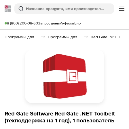
Softline
Поиск
Ме
8 (800) 200-08-60
Запрос цены
Инферит
Блог
Программы для программирования
Программы для разработки ПО
Red Gate .NET Toolbelt
Red Gate Software Red Gate .NET Toolbelt
(техподдержка на 1 год), 1 пользователь