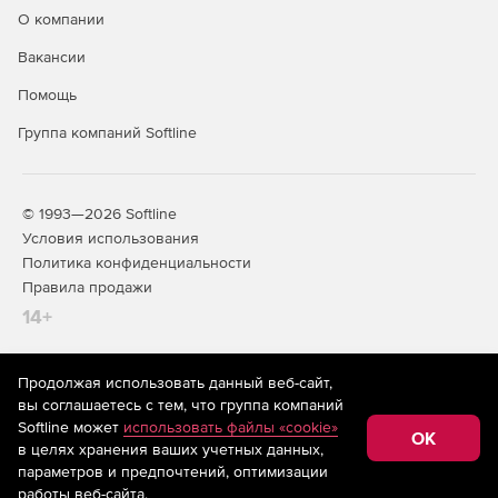
ошибках и работе возможностей приложений.
О компании
Функции Red Gate SmartAssembly позволяют
выполнять защиту и обфускацию .NET-кода, а также
Вакансии
получать от клиентов отчеты об ошибках и
Помощь
использовании реализованных в приложениях
возможностей.
Группа компаний Softline
© 1993—2026 Softline
Условия использования
Политика конфиденциальности
Правила продажи
14+
Продолжая использовать данный веб-сайт,
На информационном ресурсе store.softline.ru применяются
вы соглашаетесь с тем, что группа компаний
рекомендательные технологии
(информационные технологии
Softline может
использовать файлы «cookie»
предоставления информации на основе сбора,
OK
в целях хранения ваших учетных данных,
систематизации и анализа сведений, относящихся к
предпочтениям пользователей сети «Интернет»,
параметров и предпочтений, оптимизации
находящихся на территории Российской Федерации)
работы веб-сайта.