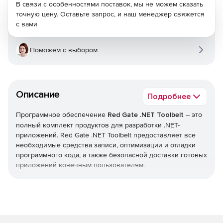
В связи с особенностями поставок, мы не можем сказать
точную цену. Оставьте запрос, и наш менеджер свяжется
с вами
Поможем с выбором
Описание
Подробнее
Программное обеспечение
Red Gate .NET Toolbelt
– это
полный комплект продуктов для разработки .NET-
приложений. Red Gate .NET Toolbelt предоставляет все
необходимые средства записи, оптимизации и отладки
программного кода, а также безопасной доставки готовых
приложений конечным пользователям.
В состав Red Gate .NET Toolbelt входят решения ANTS
Performance Profiler Pro, ANTS Memory Profiler, .NET Demon,
.NET Reflector Pro, SQL Connect, SQL Prompt Pro и
SmartAssembly Pro. По сравнению с покупкой этих