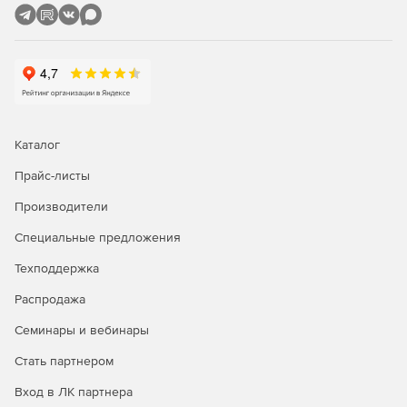
SQL Connect
– это дополнительный модуль для
Microsoft Visual Studio, упрощающий процессы
разработки баз данных и контроля их версий. SQL
Connect позволяет работать над кодом баз данных в
Microsoft Visual Studio так же, как над кодом
приложений. Red Gate SQL Connect отличается
простотой установки и функционирования, не требует
переключаться между различными средствами
Каталог
разработки и помогает в непрерывной интеграции.
Прайс-листы
SQL Prompt Pro
– представляет собой встроенный
Производители
модуль для SQL Server Management Studio, Query
Analyzer, Visual Studio, позволяющий
Специальные предложения
автоматизировать поиск объекта по его
наименованию, синтаксиса базы данных, сниппетов с
Техподдержка
помощью выбора соответствующего кода. Скрипт
Распродажа
Layout автоматически обеспечивает легкую
читаемость кодов, что облегчает работу с
Семинары и вебинары
незнакомыми скриптами.
Стать партнером
SmartAssembly Pro
– это .NET-обфускатор и система
Вход в ЛК партнера
автоматической отчетности об обнаруженных