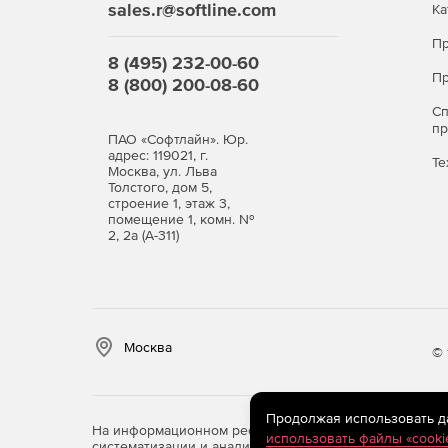
sales.r@softline.com
Ка
Пр
8 (495) 232-00-60
Пр
8 (800) 200-08-60
С
п
ПАО «Софтлайн». Юр.
адрес: 119021, г.
Те
Москва, ул. Льва
Толстого, дом 5,
строение 1, этаж 3,
помещение 1, комн. №
2, 2а (А-311)
Москва
© 
Продолжая использовать дан
На информационном ресурсе store.softline.ru примен
использовать файлы «cooki
систематизации и анализа сведений, относящихся к 