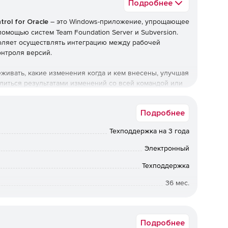
Подробнее
rol for Oracle
– это Windows-приложение, упрощающее
омощью систем Team Foundation Server и Subversion.
зволяет осуществлять интеграцию между рабочей
онтроля версий.
леживать, какие изменения когда и кем внесены, улучшая
литься результатами изменений со всей командой или
ce Control for Oracle хранит полную историю
Подробнее
и проверяет изменения в версиях, так что
Техподдержка на 3 года
роцессы создания сценариев и контроля версий.
ьской интегрированной среды разработки и не требует
Электронный
 с базами данных.
Техподдержка
cle:
36 мес.
.
Коммерческая
почему изменил.
Подробнее