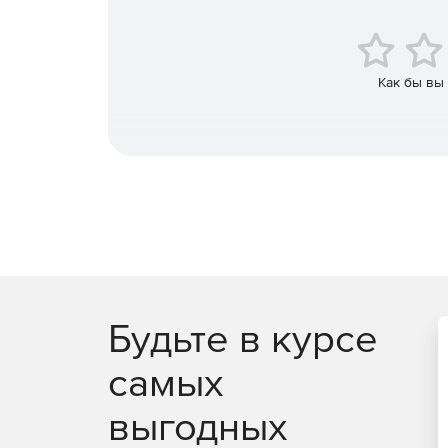
Сравнение каждого объекта в базе данных.
Отображение отличий между объектами баз 
Как бы вы
Хранение полной истории проверки каждого 
Поддержка существующих интегрированных с
Подключение базы данных напрямую к систе
Синхронизация командной работы благодаря
данных.
Будьте в курсе
самых
выгодных