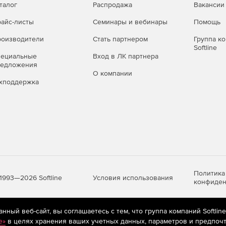
талог
Распродажа
Вакансии
айс-листы
Семинары и вебинары
Помощь
оизводители
Стать партнером
Группа к
Softline
пециальные
Вход в ЛК партнера
редложения
О компании
хподдержка
Политика
Условия использования
1993—2026 Softline
конфиден
ный веб-сайт, вы соглашаетесь с тем, что группа компаний Softlin
яются
рекомендательные технологии
(информационные технологии п
e»
в целях хранения ваших учетных данных, параметров и предпочт
предпочтениям пользователей сети «Интернет», находящихся на те