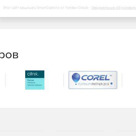
Этот сайт защищен SmartCaptcha от Yandex Cloud -
Уведомление об условия
еров