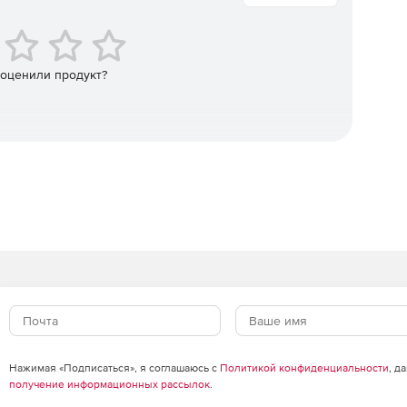
данных разных версий.
 оценили продукт?
объекта.
ред разработки.
мам SVN и TFS.
 простому доступу к наиболее свежим версиям базы
Нажимая «Подписаться», я соглашаюсь с
Политикой конфиденциальности
, д
получение информационных рассылок
.