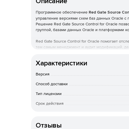
Описание
Программное обеспечение
Red Gate Source Cont
управление версиями схем баз данных Oracle с п
Решение Red Gate Source Control for Oracle по
группой, базами данных Oracle и платформами к
Red Gate Source Control for Oracle помогает отс
тем самым менеджмент и аудит модификаций, де
отменять исправления. Кроме того, Red Gate Sour
обновлений версий баз данных.
Характеристики
Red Gate Source Control for Oracle автоматическ
Версия
администраторам не нужно вручную выполнять п
Программа работает независимо от пользовател
Способ доставки
изменения привычных процедур взаимодействия
Тип лицензии
Характеристики Red Gate Source Control for Ora
Срок действия
Простая проверка изменений в базах данных
Тип организации
Отслеживание изменений: кто, что, когда и 
Отзывы