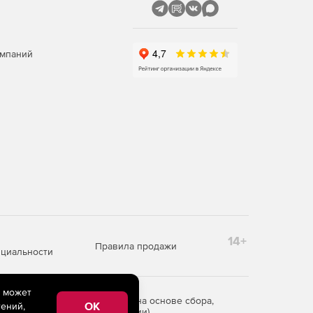
омпаний
14+
Правила продажи
циальности
e может
редоставления информации на основе сбора,
OK
ений,
рритории Российской Федерации)