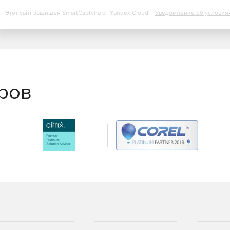
Этот сайт защищен SmartCaptcha от Yandex Cloud -
Уведомление об условия
еров