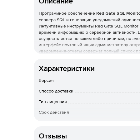
Описание
Программное обеспечение
Red Gate SQL Monit
сервера SQL и генерации уведомлений админист
Интуитивные инструменты Red Gate SQL Monito
времени информацию о серверной активности. Е
осуществляется по каким-либо причинам, по эл
интерфейс почтовый ящик администратору отпр
уведомления-отчеты содержат полный список п
Архивные сведения о производительности храня
Характеристики
доступными для пользователя. Работать в Red G
компьютера или мобильного устройства с выход
Версия
Возможности Red Gate SQL Monitor:
Способ доставки
Web-мониторинг – наблюдение за производи
Тип лицензии
помощью настольного ПК или мобильного уст
Срок действия
Анализ серверной среды – мгновенная прове
Тип организации
сервера и базы данных.
Отзывы