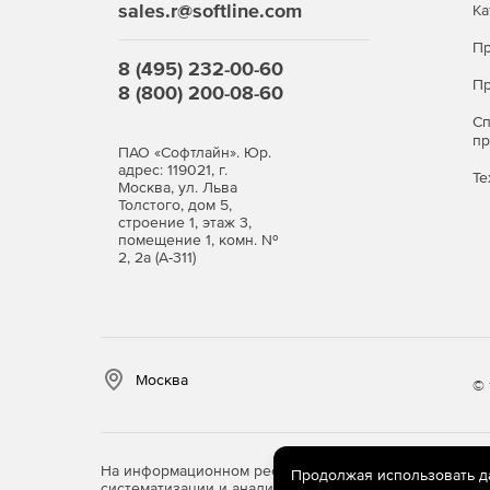
sales.r@softline.com
Ка
Пр
8 (495) 232-00-60
Пр
8 (800) 200-08-60
С
п
ПАО «Софтлайн». Юр.
адрес: 119021, г.
Те
Москва, ул. Льва
Толстого, дом 5,
строение 1, этаж 3,
помещение 1, комн. №
2, 2а (А-311)
Москва
© 
На информационном ресурсе store.softline.ru примен
Продолжая использовать дан
систематизации и анализа сведений, относящихся к 