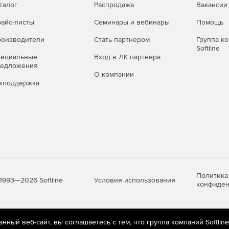
талог
Распродажа
Вакансии
айс-листы
Семинары и вебинары
Помощь
оизводители
Стать партнером
Группа к
Softline
пециальные
Вход в ЛК партнера
редложения
О компании
хподдержка
Политика
Условия использования
1993—2026 Softline
конфиден
яются
рекомендательные технологии
(информационные технологии п
ный веб-сайт, вы соглашаетесь с тем, что группа компаний Softlin
предпочтениям пользователей сети «Интернет», находящихся на те