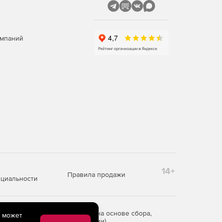
омпаний
14+
Правила продажи
циальности
редоставления информации на основе сбора,
e может
рритории Российской Федерации)