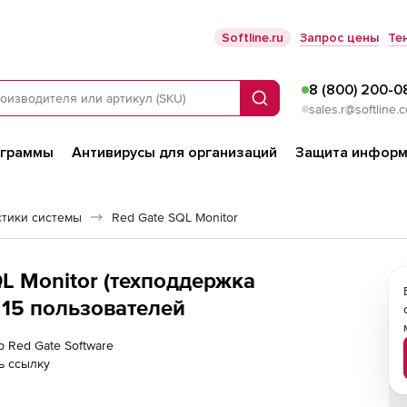
Softline.ru
Запрос цены
Те
8 (800) 200-0
Поиск
sales.r@softline.
ограммы
Антивирусы для организаций
Защита информ
стики системы
Red Gate SQL Monitor
QL Monitor (техподдержка
 15 пользователей
р Red Gate Software
ь ссылку