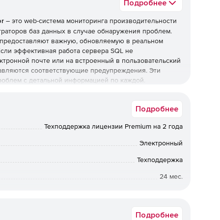
Подробнее
or
– это web-система мониторинга производительности
раторов баз данных в случае обнаружения проблем.
r предоставляют важную, обновляемую в реальном
сли эффективная работа сервера SQL не
ектронной почте или на встроенный в пользовательский
авляются соответствующие предупреждения. Эти
роблем с детальной информацией по каждой.
тся в базе данных сервера SQL и являются полностью
Подробнее
ate SQL Monitor можно с любого настольного
ом в Интернет.
Техподдержка лицензии Premium на 2 года
Электронный
тельностью сервера в режиме реального времени с
Техподдержка
ройства.
24 мес.
рка здоровья и производительности машины, кластера,
Коммерческая
Подробнее