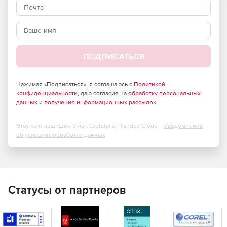
Создание копии базы данных с клон SQL представляет
собой процесс из двух стадий. Сначала создается образ
данных, а после клон, или виртуальный жесткий диск
(VHD), точка монтирования. С помощью PowerShell
создание образов данных и клонов можно
ПОДПИСАТЬСЯ
автоматизировать.
Нажимая «Подписаться», я соглашаюсь с
Политикой
конфиденциальности
, даю согласие на
обработку персональных
данных
и
получение информационных рассылок
.
Этот сайт защищен SmartCaptcha от Yandex Cloud -
Уведомление
об условиях обработки данных
Статусы от партнеров