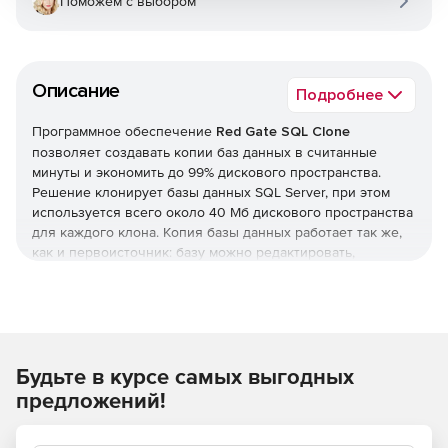
Поможем с выбором
Описание
Подробнее
Программное обеспечение
Red Gate SQL Clone
позволяет создавать копии баз данных в считанные
минуты и экономить до 99% дискового пространства.
Решение клонирует базы данных SQL Server, при этом
используется всего около 40 Мб дискового пространства
для каждого клона. Копия базы данных работает так же,
как и первоисточник: базу можно редактировать,
проверять на наличие проблем, тестировать,
централизованно управлять ею и т. д.
Решение централизованно управляет клонами и
указывает, сколько дискового пространства они
используют, когда они были созданы и кем. Клоны можно
Будьте в курсе самых выгодных
редактировать, удаляя часть даннных, при этом создается
новый образ, что позволяет обеспечить безопасность
предложений!
данных. Права доступа позволяют контролировать, кто в
команде может создавать и управлять клонами.