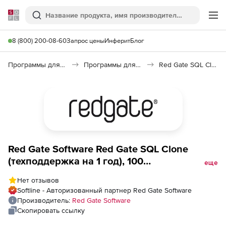
Softline
Поиск
Ме
8 (800) 200-08-60
Запрос цены
Инферит
Блог
Программы для программирования
Программы для работы с базами данных
Red Gate SQL Clone
Red Gate Software Red Gate SQL Clone
(техподдержка на 1 год), 100
еще
пользователей
Нет отзывов
Softline - Авторизованный партнер Red Gate Software
Производитель:
Red Gate Software
Скопировать ссылку