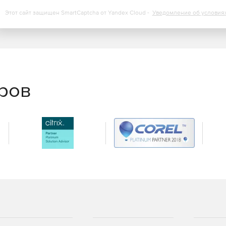
Этот сайт защищен SmartCaptcha от Yandex Cloud -
Уведомление об условия
еров