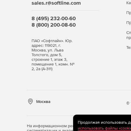
sales.r@softline.com
Ка
Пр
8 (495) 232-00-60
Пр
8 (800) 200-08-60
С
п
ПАО «Софтлайн». Юр.
адрес: 119021, г.
Те
Москва, ул. Льва
Толстого, дом 5,
строение 1, этаж 3,
помещение 1, комн. №
2, 2а (А-311)
Москва
© 
Продолжая использовать дан
На информационном ресурсе store.softline.ru примен
использовать файлы «cooki
систематизации и анализа сведений, относящихся к 