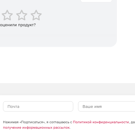
к личной информации.
 оценили продукт?
, какие таблицы или столбцы содержат
исательные метки и создать основу для применения
 перемещении по SQL Server.
доступа путем маскировки и шифрования
еняются правила маскирования при создании новых
 тестирования.
анных через постоянное отслеживание, управление и
Нажимая «Подписаться», я соглашаюсь с
Политикой конфиденциальности
, д
получение информационных рассылок
.