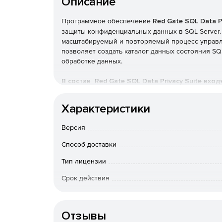
Описание
Программное обеспечение
Red Gate SQL Data Pr
защиты конфиденциальных данных в SQL Server. R
масштабируемый и повторяемый процесс управле
позволяет создать каталог данных состояния SQL
обработке данных.
В состав Red Gate SQL Data Privacy Suite входя
SQL Estate Manager
Характеристики
SQL Provision
Версия
Способ доставки
SQL Backup Pro
Тип лицензии
SQL Monitor
Срок действия
Обнаружение
К-во пользователей
Экономия времени на создание каталога данных
Отзывы
до копий для разработки и тестирования. Получ