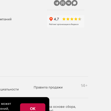
омпаний
14+
Правила продажи
циальности
e может
редоставления информации на основе сбора,
OK
ений,
рритории Российской Федерации)