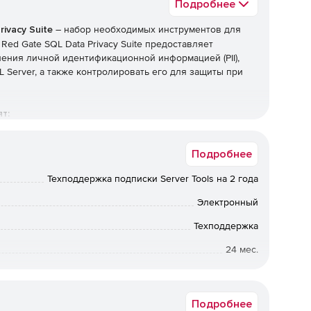
Подробнее
ivacy Suite
– набор необходимых инструментов для
ed Gate SQL Data Privacy Suite предоставляет
ния личной идентификационной информацией (PII),
 Server, а также контролировать его для защиты при
т:
Подробнее
Техподдержка подписки Server Tools на 2 года
Электронный
Техподдержка
24 мес.
от 10 до 10
 состояния SQL Server, от производственных серверов
Подробнее
ение информации о том, где находятся базы данных,