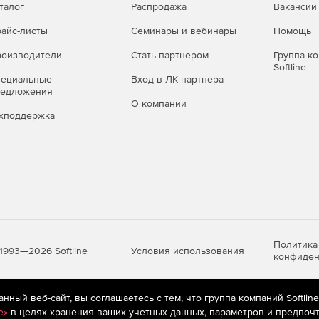
талог
Распродажа
Вакансии
айс-листы
Семинары и вебинары
Помощь
оизводители
Стать партнером
Группа к
Softline
пециальные
Вход в ЛК партнера
редложения
О компании
хподдержка
Политика
Условия использования
1993—2026 Softline
конфиден
ный веб-сайт, вы соглашаетесь с тем, что группа компаний Softlin
яются
рекомендательные технологии
(информационные технологии п
e»
в целях хранения ваших учетных данных, параметров и предпочт
предпочтениям пользователей сети «Интернет», находящихся на те