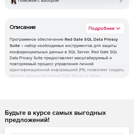
Поможем с выбором
Описание
Подробнее
Программное обеспечение
Red Gate SQL Data Privacy
Suite
– набор необходимых инструментов для защиты
конфиденциальных данных в SQL Server. Red Gate SQL
Data Privacy Suite предоставляет масштабируемый и
повторяемый процесс управления личной
идентификационной информацией (PII), позволяет создать
каталог данных состояния SQL Server, а также
контролировать его для защиты при обработке данных.
В состав Red Gate SQL Data Privacy Suite входят:
SQL Estate Manager
Будьте в курсе самых выгодных
SQL Provision
предложений!
SQL Backup Pro