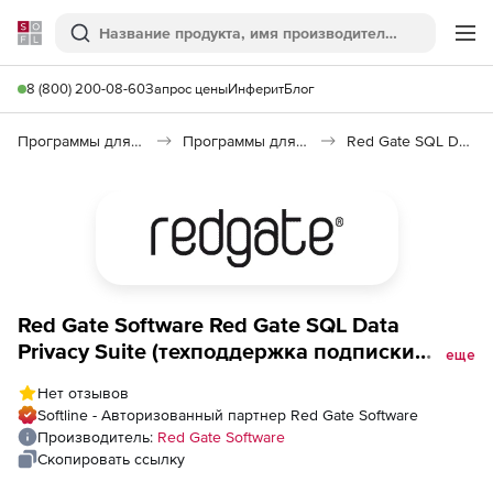
Softline
Поиск
Ме
8 (800) 200-08-60
Запрос цены
Инферит
Блог
Программы для программирования
Программы для работы с базами данных
Red Gate SQL Data Privacy Suite
Red Gate Software Red Gate SQL Data
Privacy Suite (техподдержка подписки
еще
Server Tools на 1 год), 1 пользователь
Нет отзывов
Softline - Авторизованный партнер Red Gate Software
Производитель:
Red Gate Software
Скопировать ссылку