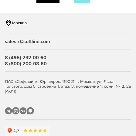
Защита от нарушений и несанкционированного доступа
путем маскировки и шифрования конфиденциальных
данных. Автоматически применяются правила
маскирования при создании новых баз данных или
Москва
обновлении среды разработки и тестирования.
Мониторинг
sales.r@softline.com
Обеспечение соответствия политикам защиты данных
через постоянное отслеживание, управление и
8 (495) 232-00-60
отчетность.
8 (800) 200-08-60
ПАО «Софтлайн». Юр. адрес: 119021, г. Москва, ул. Льва
Толстого, дом 5, строение 1, этаж 3, помещение 1, комн. № 2, 2а
(А-311)