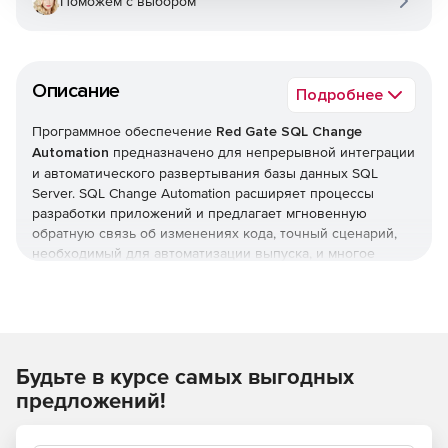
Поможем с выбором
Описание
Подробнее
Программное обеспечение
Red Gate SQL Change
Automation
предназначено для непрерывной интеграции
и автоматического развертывания базы данных SQL
Server. SQL Change Automation расширяет процессы
разработки приложений и предлагает мгновенную
обратную связь об изменениях кода, точный сценарий,
необходимый для автоматизации выпуска, и многое
другое.
Автоматизация процесса управления изменениями БД
SQL Change Automation завершает процесс доставки
Будьте в курсе самых выгодных
БД, создавая, тестируя и разворачивая базу данных.
предложений!
Быстрый и надежный способ проверки и
развертывания изменений в базе данных.