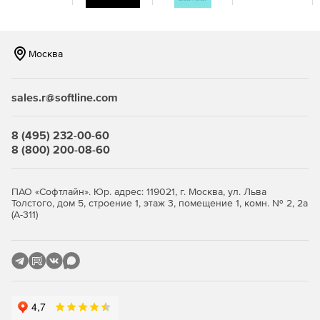
Развертывание статических данных
Артефакты, созданные с помощью SQL Change
Москва
Automation, полностью поддерживают изменения данных,
при этом можно включать статические данные.
sales.r@softline.com
Просмотр и утверждение изменений базы данных
Автоматизация изменений SQL включает этап проверки,
8 (495) 232-00-60
который интегрируется с инструментом
8 (800) 200-08-60
развертывания. Можно проверить сценарий, получить
полный отчет о различиях и просмотреть
предупреждения, если есть вероятность потери данных.
ПАО «Софтлайн». Юр. адрес: 119021, г. Москва, ул. Льва
Толстого, дом 5, строение 1, этаж 3, помещение 1, комн. № 2, 2а
(А-311)
Точный скрипт, необходимый для автоматизации
выпуска SQL
SQL Change Automation создает скрипт для обновления
баз данных. Можно запустить его сразу, сохранить для
последующего просмотра или добавить в инструмент
управления релизами.