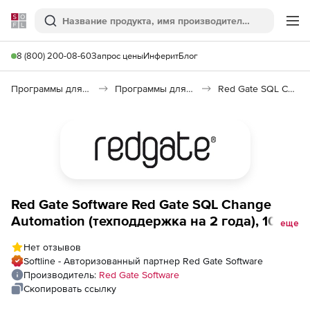
Softline
Поиск
Ме
8 (800) 200-08-60
Запрос цены
Инферит
Блог
Программы для программирования
Программы для работы с базами данных
Red Gate SQL Change Automation
Red Gate Software Red Gate SQL Change
Automation (техподдержка на 2 года), 10
еще
пользователей
Нет отзывов
Softline - Авторизованный партнер Red Gate Software
Производитель:
Red Gate Software
Скопировать ссылку