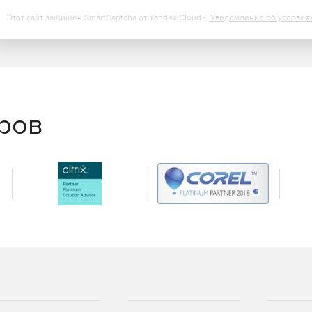
Этот сайт защищен SmartCaptcha от Yandex Cloud -
Уведомление об условия
еров