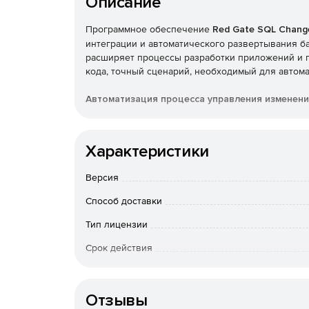
Описание
Программное обеспечение
Red Gate SQL Chang
интеграции и автоматического развертывания ба
расширяет процессы разработки приложений и 
кода, точный сценарий, необходимый для автома
Автоматизация процесса управления изменен
SQL Change Automation завершает процесс до
данных.
Характеристики
Быстрый и надежный способ проверки и раз
Версия
Способ доставки
Благодаря автоматизации баз данных пользо
изменениями баз данных.
Тип лицензии
Встроенные этапы проверки гарантируют, что
Срок действия
К-во пользователей
Ускоренный цикл тестирования
Отзывы
SQL Change Automation автоматически синхрониз