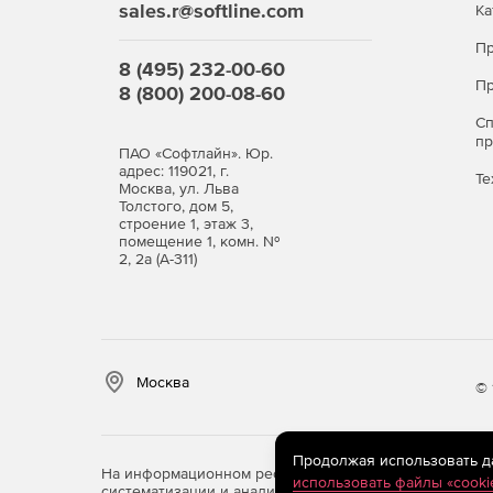
sales.r@softline.com
Ка
Пр
8 (495) 232-00-60
Пр
8 (800) 200-08-60
С
п
ПАО «Софтлайн». Юр.
адрес: 119021, г.
Те
Москва, ул. Льва
Толстого, дом 5,
строение 1, этаж 3,
помещение 1, комн. №
2, 2а (А-311)
Москва
© 
Продолжая использовать дан
На информационном ресурсе store.softline.ru примен
использовать файлы «cooki
систематизации и анализа сведений, относящихся к 