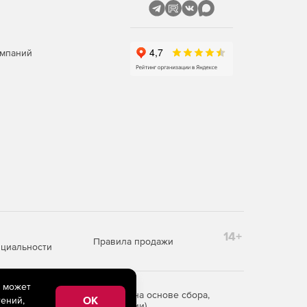
омпаний
14+
Правила продажи
циальности
e может
редоставления информации на основе сбора,
OK
ений,
рритории Российской Федерации)