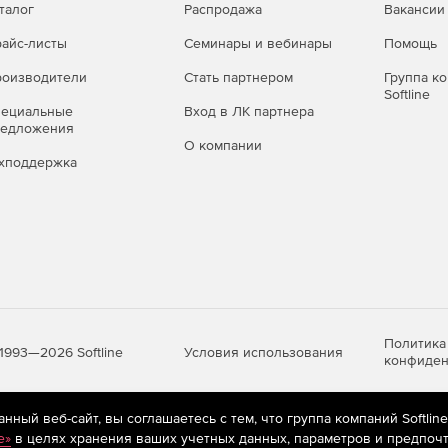
талог
Распродажа
Вакансии
айс-листы
Семинары и вебинары
Помощь
оизводители
Стать партнером
Группа к
Softline
пециальные
Вход в ЛК партнера
редложения
О компании
хподдержка
Политика
Условия использования
1993—2026 Softline
конфиден
ный веб-сайт, вы соглашаетесь с тем, что группа компаний Softlin
яются
рекомендательные технологии
(информационные технологии п
e»
в целях хранения ваших учетных данных, параметров и предпочт
предпочтениям пользователей сети «Интернет», находящихся на те