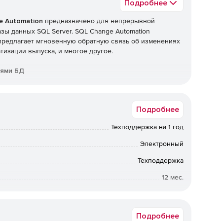
Подробнее
e Automation
предназначено для непрерывной
зы данных SQL Server. SQL Change Automation
предлагает мгновенную обратную связь об изменениях
тизации выпуска, и многое другое.
иями БД
ставки БД, создавая, тестируя и разворачивая базу
Подробнее
вертывания изменений в базе данных.
Техподдержка на 1 год
Электронный
ватель освобождается от ручных задач по управлению
Техподдержка
 выпуски готовы к работе.
12 мес.
от 5 до 5
Подробнее
ирует среды тестирования и разработки, поэтому цикл