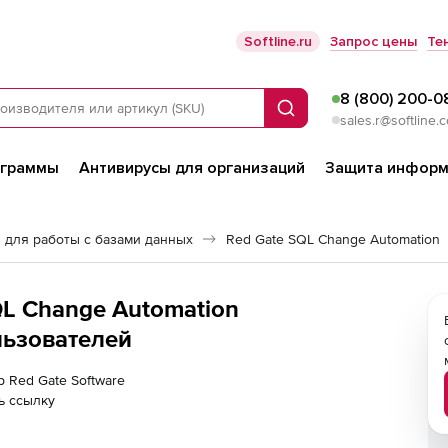
Softline.ru
Запрос цены
Те
8 (800) 200-0
Поиск
sales.r@softline.
ограммы
Антивирусы для организаций
Защита информ
 для работы с базами данных
Red Gate SQL Change Automation
QL Change Automation
ользователей
р Red Gate Software
ь ссылку